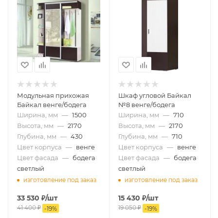
Модульная прихожая
Шкаф угловой Байкал
Байкал венге/бодега
№8 венге/бодега
Ширина, мм
—
1500
Ширина, мм
—
710
Высота, мм
—
2170
Высота, мм
—
2170
Глубина, мм
—
430
Глубина, мм
—
710
Цвет корпуса
—
венге
Цвет корпуса
—
венге
Цвет фасада
—
бодега
Цвет фасада
—
бодега
светлый
светлый
изготовление под заказ
изготовление под заказ
33 530
₽
/шт
15 430
₽
/шт
41 400
₽
19 050
₽
-
19
%
-
19
%