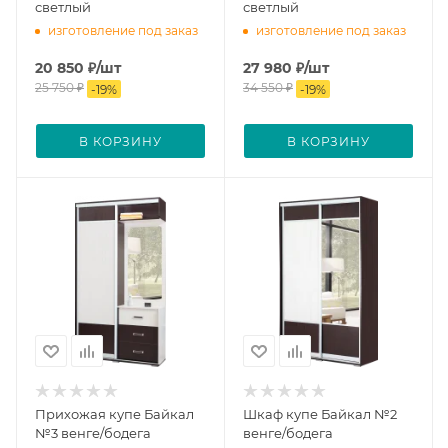
светлый
светлый
изготовление под заказ
изготовление под заказ
20 850
₽
/шт
27 980
₽
/шт
25 750
₽
34 550
₽
-
19
%
-
19
%
В КОРЗИНУ
В КОРЗИНУ
Прихожая купе Байкал
Шкаф купе Байкал №2
№3 венге/бодега
венге/бодега