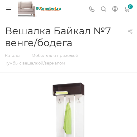
0
Вешалка Байкал №7
венге/бодега
—
—
Каталог
Мебель для прихожей
Тумбы с вешалкой/зеркалом