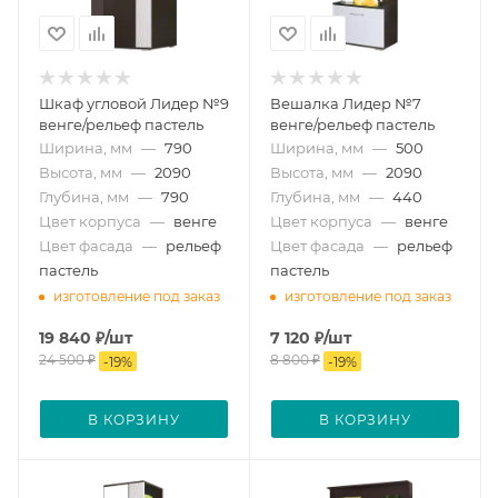
Шкаф угловой Лидер №9
Вешалка Лидер №7
венге/рельеф пастель
венге/рельеф пастель
Ширина, мм
—
790
Ширина, мм
—
500
Высота, мм
—
2090
Высота, мм
—
2090
Глубина, мм
—
790
Глубина, мм
—
440
Цвет корпуса
—
венге
Цвет корпуса
—
венге
Цвет фасада
—
рельеф
Цвет фасада
—
рельеф
пастель
пастель
изготовление под заказ
изготовление под заказ
19 840
₽
/шт
7 120
₽
/шт
24 500
₽
8 800
₽
-
19
%
-
19
%
В КОРЗИНУ
В КОРЗИНУ