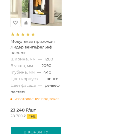
Модульная прихожая
Лидер венге/рельеф
пастель
Ширина, мм
—
1200
Высота, мм
—
2090
Глубина, мм
—
440
Цвет корпуса
—
венге
Цвет фасада
—
рельеф
пастель
изготовление под заказ
23 240
₽
/шт
28 700
₽
-
19
%
В КОРЗИНУ