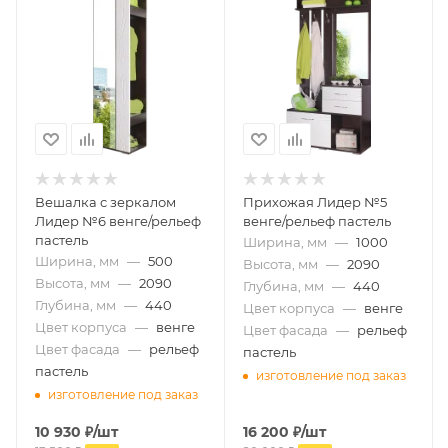
Вешалка с зеркалом
Прихожая Лидер №5
Лидер №6 венге/рельеф
венге/рельеф пастель
пастель
Ширина, мм
—
1000
Ширина, мм
—
500
Высота, мм
—
2090
Высота, мм
—
2090
Глубина, мм
—
440
Глубина, мм
—
440
Цвет корпуса
—
венге
Цвет корпуса
—
венге
Цвет фасада
—
рельеф
Цвет фасада
—
рельеф
пастель
пастель
изготовление под заказ
изготовление под заказ
10 930
₽
/шт
16 200
₽
/шт