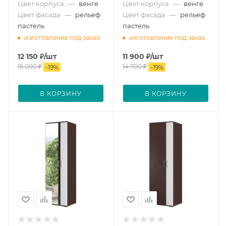
Цвет корпуса
—
венге
Цвет корпуса
—
венге
Цвет фасада
—
рельеф
Цвет фасада
—
рельеф
пастель
пастель
изготовление под заказ
изготовление под заказ
12 150
₽
/шт
11 900
₽
/шт
15 000
₽
14 700
₽
-
19
%
-
19
%
В КОРЗИНУ
В КОРЗИНУ