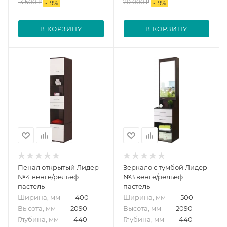
13 500
₽
20 000
₽
-
19
%
-
19
%
В КОРЗИНУ
В КОРЗИНУ
Пенал открытый Лидер
Зеркало с тумбой Лидер
№4 венге/рельеф
№3 венге/рельеф
пастель
пастель
Ширина, мм
—
400
Ширина, мм
—
500
Высота, мм
—
2090
Высота, мм
—
2090
Глубина, мм
—
440
Глубина, мм
—
440