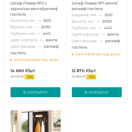
Шкаф Лидер №2 с
Шкаф Лидер №1 венге/
зеркалом венге/рельеф
рельеф пастель
пастель
Ширина, мм
—
600
Ширина, мм
—
600
Высота, мм
—
2090
Высота, мм
—
2090
Глубина, мм
—
440
Глубина, мм
—
440
Цвет корпуса
—
венге
Цвет корпуса
—
венге
Цвет фасада
—
рельеф
Цвет фасада
—
рельеф
пастель
пастель
изготовление под заказ
изготовление под заказ
14 660
₽
/шт
12 870
₽
/шт
18 100
₽
15 900
₽
-
19
%
-
19
%
В КОРЗИНУ
В КОРЗИНУ