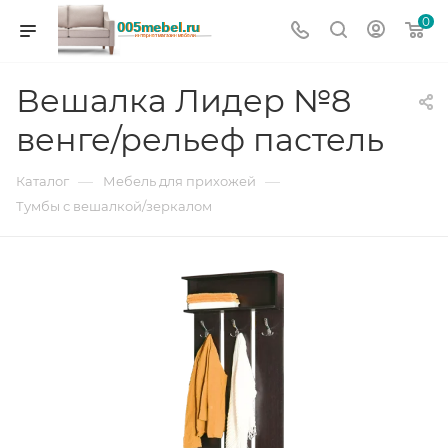
0
Вешалка Лидер №8
венге/рельеф пастель
—
—
Каталог
Мебель для прихожей
Тумбы с вешалкой/зеркалом