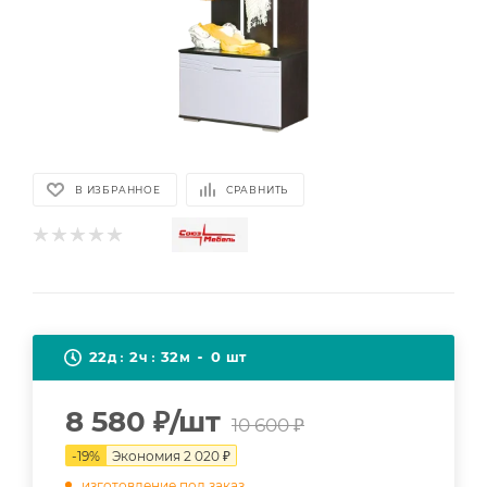
В ИЗБРАННОЕ
СРАВНИТЬ
22
2
32
0
д
ч
м
шт
8 580
₽
/шт
10 600
₽
-
19
%
Экономия
2 020
₽
изготовление под заказ