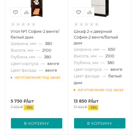
Угол №1 София-2 венге/
Шкаф 2-х дверный
белый дым
София-2 венге/белый
дым
Ширина, мм
—
380
Ширина, мм
—
650
Высота, мм
—
2100
Высота, мм
—
2100
Глубина, мм
—
380
Глубина, мм
—
380
Цвет корпуса
—
венге
Цвет корпуса
—
венге
Цвет фасада
—
венге
Цвет фасада
—
белый
изготовление под заказ
дым
изготовление под заказ
5 750
₽
/шт
13 850
₽
/шт
7 100
₽
17 100
₽
-
19
%
-
19
%
В КОРЗИНУ
В КОРЗИНУ