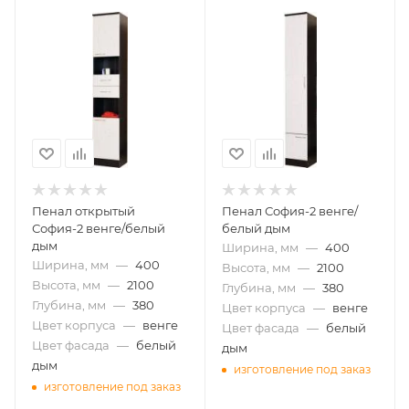
Пенал открытый
Пенал София-2 венге/
София-2 венге/белый
белый дым
дым
Ширина, мм
—
400
Ширина, мм
—
400
Высота, мм
—
2100
Высота, мм
—
2100
Глубина, мм
—
380
Глубина, мм
—
380
Цвет корпуса
—
венге
Цвет корпуса
—
венге
Цвет фасада
—
белый
Цвет фасада
—
белый
дым
дым
изготовление под заказ
изготовление под заказ