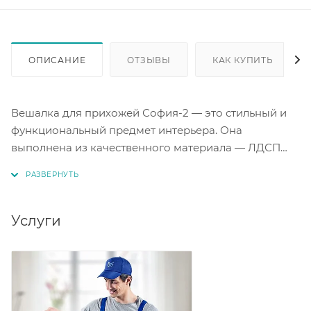
ОПИСАНИЕ
ОТЗЫВЫ
КАК КУПИТЬ
Вешалка для прихожей София-2 — это стильный и
функциональный предмет интерьера. Она
выполнена из качественного материала — ЛДСП
толщиной 16 мм, что обеспечивает её прочность и
долговечность. Цвет венге в сочетании с белым
дымом придаёт вешалке изысканный и
современный вид. Благодаря своему дизайну, она
Услуги
гармонично впишется в любой интерьер прихожей.
На вешалке можно разместить одежду, аксессуары и
другие предметы, что поможет организовать
пространство и поддерживать порядок.