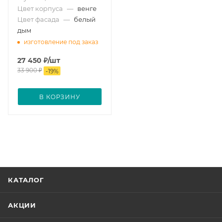
Цвет корпуса
—
венге
Цвет фасада
—
белый
дым
изготовление под заказ
27 450
₽
/шт
33 900
₽
-
19
%
В КОРЗИНУ
КАТАЛОГ
АКЦИИ