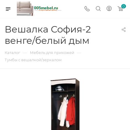
0
Вешалка София-2
венге/белый дым
—
—
Каталог
Мебель для прихожей
Тумбы с вешалкой/зеркалом