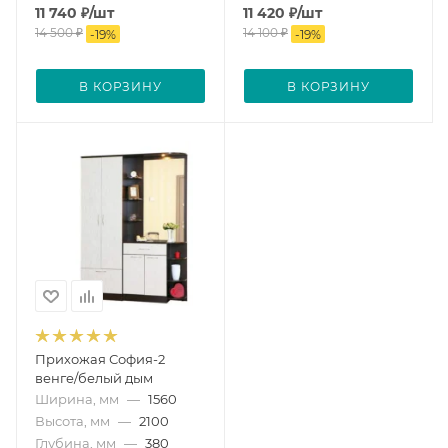
11 740
₽
/шт
11 420
₽
/шт
14 500
₽
14 100
₽
-
19
%
-
19
%
В КОРЗИНУ
В КОРЗИНУ
Прихожая София-2
венге/белый дым
Ширина, мм
—
1560
Высота, мм
—
2100
Глубина, мм
—
380