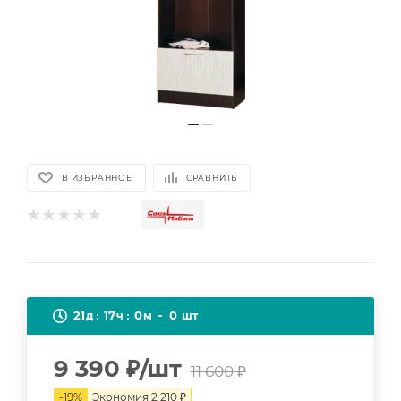
В ИЗБРАННОЕ
СРАВНИТЬ
21
17
0
0
д
ч
м
шт
9 390
₽
/шт
11 600
₽
-
19
%
Экономия
2 210
₽