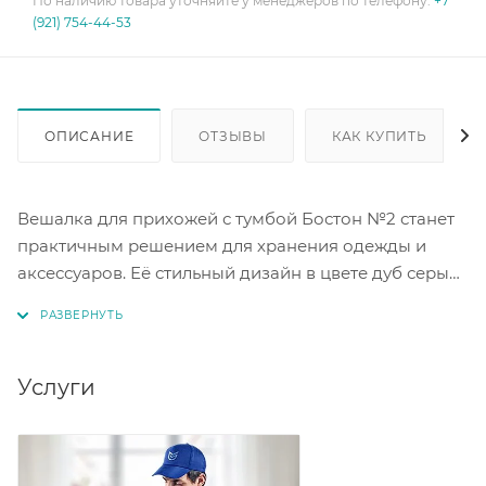
По наличию товара уточняйте у менеджеров по телефону:
+7
(921) 754-44-53
ОПИСАНИЕ
ОТЗЫВЫ
КАК КУПИТЬ
Вешалка для прихожей с тумбой Бостон №2 станет
практичным решением для хранения одежды и
аксессуаров. Её стильный дизайн в цвете дуб серый
с серыми элементами (графит софт) гармонично
впишется в интерьер прихожей. Тумба под
вешалкой позволит удобно разместить обувь и
мелкие вещи. Продуманная конструкция
Услуги
обеспечивает надёжность и долговечность изделия.
Эта вешалка сочетает в себе функциональность и
эстетичный внешний вид.