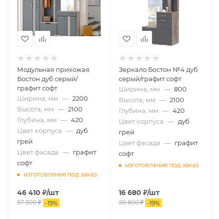
Модульная прихожая
Зеркало Бостон №4 дуб
Бостон дуб серый/
серый/графит софт
графит софт
Ширина, мм
—
800
Ширина, мм
—
2200
Высота, мм
—
2100
Высота, мм
—
2100
Глубина, мм
—
420
Глубина, мм
—
420
Цвет корпуса
—
дуб
Цвет корпуса
—
дуб
грей
грей
Цвет фасада
—
графит
Цвет фасада
—
графит
софт
софт
изготовление под заказ
изготовление под заказ
46 410
₽
/шт
16 680
₽
/шт
57 300
₽
20 600
₽
-
19
%
-
19
%