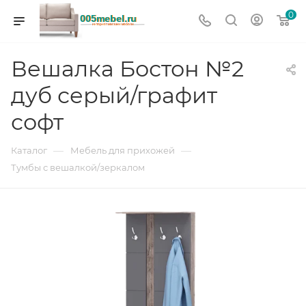
0
Вешалка Бостон №2
дуб серый/графит
софт
—
—
Каталог
Мебель для прихожей
Тумбы с вешалкой/зеркалом