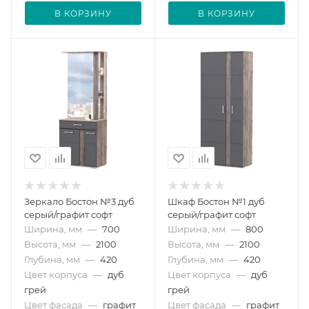
В КОРЗИНУ
В КОРЗИНУ
Зеркало Бостон №3 дуб
Шкаф Бостон №1 дуб
серый/графит софт
серый/графит софт
Ширина, мм
—
700
Ширина, мм
—
800
Высота, мм
—
2100
Высота, мм
—
2100
Глубина, мм
—
420
Глубина, мм
—
420
Цвет корпуса
—
дуб
Цвет корпуса
—
дуб
грей
грей
Цвет фасада
—
графит
Цвет фасада
—
графит