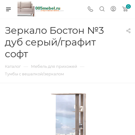
0
Зеркало Бостон №3
дуб серый/графит
софт
—
—
Каталог
Мебель для прихожей
Тумбы с вешалкой/зеркалом