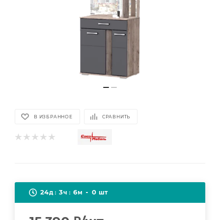
В ИЗБРАННОЕ
СРАВНИТЬ
24
3
6
0
д
ч
м
шт