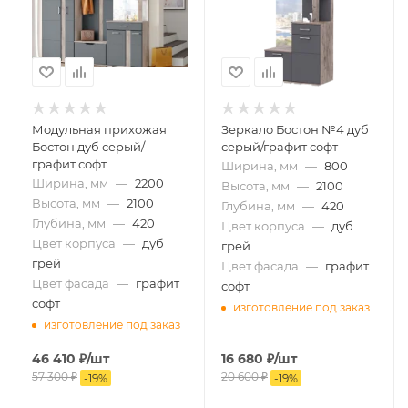
Модульная прихожая
Зеркало Бостон №4 дуб
Бостон дуб серый/
серый/графит софт
графит софт
Ширина, мм
—
800
Ширина, мм
—
2200
Высота, мм
—
2100
Высота, мм
—
2100
Глубина, мм
—
420
Глубина, мм
—
420
Цвет корпуса
—
дуб
Цвет корпуса
—
дуб
грей
грей
Цвет фасада
—
графит
Цвет фасада
—
графит
софт
софт
изготовление под заказ
изготовление под заказ
46 410
₽
/шт
16 680
₽
/шт
57 300
₽
20 600
₽
-
19
%
-
19
%