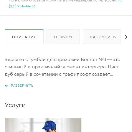
По наличию товара уточняйте у менеджеров по телефону:
+7
(921) 754-44-53
ОПИСАНИЕ
ОТЗЫВЫ
КАК КУПИТЬ
Зеркало с тумбой для прихожей Бостон №3 — это
стильный и практичный элемент интерьера. Цвет
дуб серый в сочетании с графит софт создаёт
гармоничное и светлое решение для прихожей.
Тумба под зеркалом обеспечивает удобное место
для хранения мелочей. Этот аксессуар поможет
организовать пространство и добавить
Услуги
изысканности в ваш интерьер. Благодаря
качественному исполнению, зеркало с тумбой
станет долговечным дополнением вашего дома.