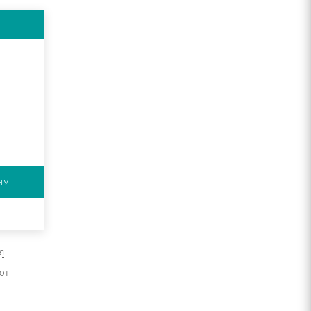
НУ
я
от