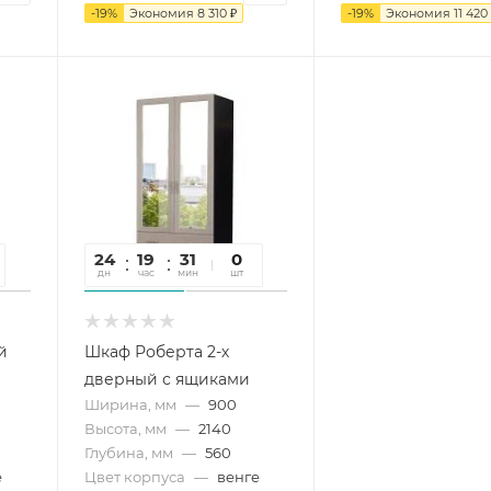
-
19
%
Экономия
8 310
₽
-
19
%
Экономия
11 420
24
19
31
56
0
дн
час
мин
сек
шт
й
Шкаф Роберта 2-х
дверный с ящиками
Ширина, мм
—
900
Высота, мм
—
2140
Глубина, мм
—
560
е
Цвет корпуса
—
венге