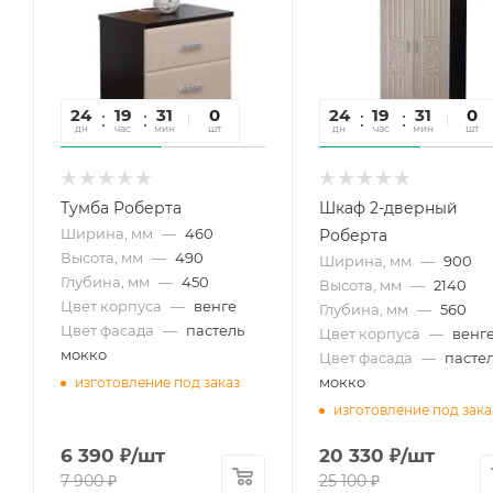
24
19
31
56
0
24
19
31
56
0
дн
час
мин
сек
шт
дн
час
мин
сек
шт
Тумба Роберта
Шкаф 2-дверный
Ширина, мм
—
460
Роберта
Высота, мм
—
490
Ширина, мм
—
900
Глубина, мм
—
450
Высота, мм
—
2140
Цвет корпуса
—
венге
Глубина, мм
—
560
Цвет фасада
—
пастель
Цвет корпуса
—
венг
мокко
Цвет фасада
—
пасте
мокко
изготовление под заказ
изготовление под зака
6 390
₽
/шт
20 330
₽
/шт
7 900
₽
25 100
₽