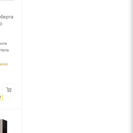
оберта
00
нге
тель
аказ
₽