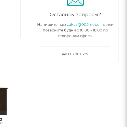
Остались вопросы?
Напишите нам
zakaz@005mebel.ru
или
позвоните будни с 10:00 - 18:00 по
телефонам офиса.
ЗАДАТЬ ВОПРОС
6
0
к
шт