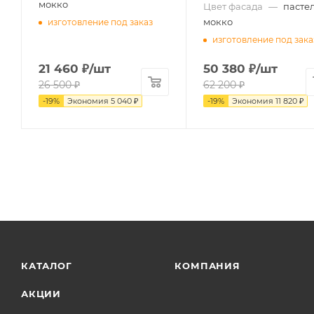
мокко
Цвет фасада
—
пасте
мокко
изготовление под заказ
изготовление под зака
21 460
₽
/шт
50 380
₽
/шт
26 500
₽
62 200
₽
-
19
%
Экономия
5 040
₽
-
19
%
Экономия
11 820
₽
КАТАЛОГ
КОМПАНИЯ
АКЦИИ