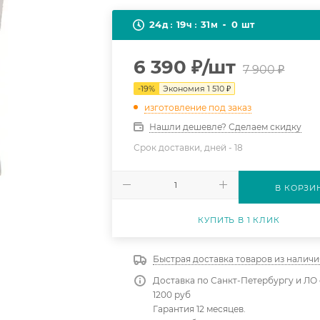
24
19
31
0
д
ч
м
шт
6 390
₽
/шт
7 900
₽
-
19
%
Экономия
1 510
₽
изготовление под заказ
Нашли дешевле? Сделаем скидку
Срок доставки, дней -
18
В КОРЗИ
КУПИТЬ В 1 КЛИК
Быстрая доставка товаров из наличи
Доставка по Санкт-Петербургу и ЛО 
1200 руб
Гарантия 12 месяцев.