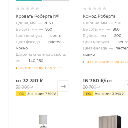
Кровать Роберта №1
Комод Роберта
Длина, мм
—
2050
Ширина, мм
—
910
Высота, мм
—
950
Высота, мм
—
860
Цвет корпуса
—
венге
Глубина, мм
—
500
Цвет фасада
—
пастель
Цвет корпуса
—
венг
мокко
Цвет фасада
—
пасте
Ширина спального места,
мокко
см
—
140, 160
изготовление под зака
изготовление под заказ
от
32 310 ₽
16 760
₽
/шт
39 900 ₽
20 700
₽
-
19
%
Экономия
7 590 ₽
-
19
%
Экономия
3 940
₽