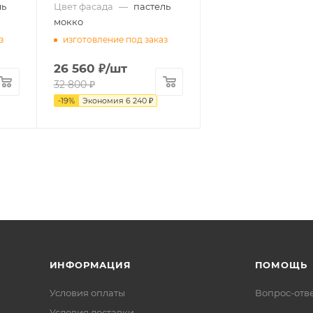
ль
Цвет фасада
—
пастель
мокко
з
изготовление под заказ
26 560
₽
/шт
32 800
₽
-
19
%
Экономия
6 240
₽
ИНФОРМАЦИЯ
ПОМОЩЬ
Условия оплаты
Вопрос-отв
Условия доставки