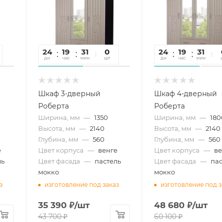
24
19
31
56
0
24
19
31
5
дн
час
мин
сек
шт
дн
час
мин
се
Шкаф 3-дверный
Шкаф 4-дверный
Роберта
Роберта
Ширина, мм
—
1350
Ширина, мм
—
180
Высота, мм
—
2140
Высота, мм
—
2140
Глубина, мм
—
560
Глубина, мм
—
560
е
Цвет корпуса
—
венге
Цвет корпуса
—
ве
ль
Цвет фасада
—
пастель
Цвет фасада
—
пас
мокко
мокко
з
изготовление под заказ
изготовление под з
35 390
₽
/шт
48 680
₽
/шт
43 700
₽
60 100
₽