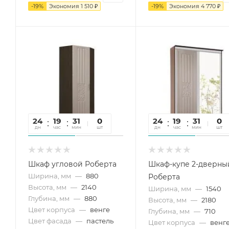
-
19
%
Экономия
1 510
₽
-
19
%
Экономия
4 770
₽
24
19
31
56
0
24
19
31
56
0
дн
час
мин
сек
шт
дн
час
мин
сек
шт
Шкаф угловой Роберта
Шкаф-купе 2-дверны
Ширина, мм
—
880
Роберта
Высота, мм
—
2140
Ширина, мм
—
1540
Глубина, мм
—
880
Высота, мм
—
2180
Цвет корпуса
—
венге
Глубина, мм
—
710
Цвет фасада
—
пастель
Цвет корпуса
—
венг