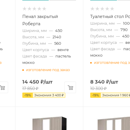
Пенал закрытый
Туалетный стол Р
Ширина, мм
—
10
Роберта
Высота, мм
—
790
Ширина, мм
—
450
Глубина, мм
—
450
Высота, мм
—
2140
е
Цвет корпуса
—
ве
Глубина, мм
—
560
ль
Цвет фасада
—
пас
Цвет корпуса
—
венге
мокко
Цвет фасада
—
пастель
мокко
з
изготовление под з
изготовление под заказ
14 450
₽
/шт
8 340
₽
/шт
17 850
₽
10 300
₽
-
19
%
Экономия
3 400
₽
-
19
%
Экономия
1 960