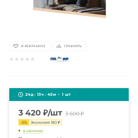
В ИЗБРАННОЕ
СРАВНИТЬ
24
13
45
1
д
ч
м
шт
3 420
₽
/шт
3 600
₽
-
5
%
Экономия
180
₽
в наличии