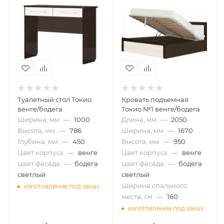
Туалетный стол Токио
Кровать подъемная
венге/бодега
Токио №1 венге/бодега
Ширина, мм
—
1000
Длина, мм
—
2050
Высота, мм
—
786
Ширина, мм
—
1670
Глубина, мм
—
450
Высота, мм
—
950
Цвет корпуса
—
венге
Цвет корпуса
—
венге
Цвет фасада
—
бодега
Цвет фасада
—
бодега
светлый
светлый
Ширина спального
изготовление под заказ
места, см
—
160
изготовление под заказ