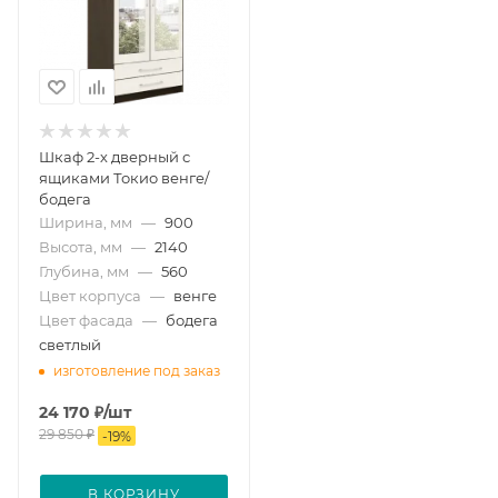
Шкаф 2-х дверный с
ящиками Токио венге/
бодега
Ширина, мм
—
900
Высота, мм
—
2140
Глубина, мм
—
560
Цвет корпуса
—
венге
Цвет фасада
—
бодега
светлый
изготовление под заказ
24 170
₽
/шт
29 850
₽
-
19
%
В КОРЗИНУ