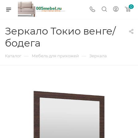
0
Зеркало Токио венге/
бодега
—
—
Каталог
Мебель для прихожей
Зеркала