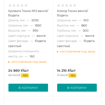
Кровать Токио №2 венге/
Комод Токио венге/
бодега
бодега
Длина, мм
—
2050
Ширина, мм
—
910
Ширина, мм
—
1850
Высота, мм
—
860
Высота, мм
—
990
Глубина, мм
—
500
Цвет корпуса
—
венге
Цвет корпуса
—
венге
Цвет фасада
—
бодега
Цвет фасада
—
бодега
светлый
светлый
Ширина спального
изготовление под заказ
места, см
—
160
изготовление под заказ
24 860
₽
/шт
14 210
₽
/шт
30 700
₽
17 550
₽
-
19
%
-
19
%
В КОРЗИНУ
В КОРЗИНУ