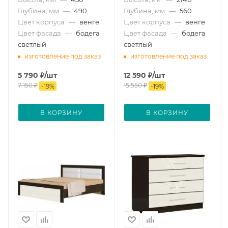
Глубина, мм
—
490
Глубина, мм
—
560
Цвет корпуса
—
венге
Цвет корпуса
—
венге
Цвет фасада
—
бодега
Цвет фасада
—
бодега
светлый
светлый
изготовление под заказ
изготовление под заказ
5 790
₽
/шт
12 590
₽
/шт
7 150
₽
15 550
₽
-
19
%
-
19
%
В КОРЗИНУ
В КОРЗИНУ