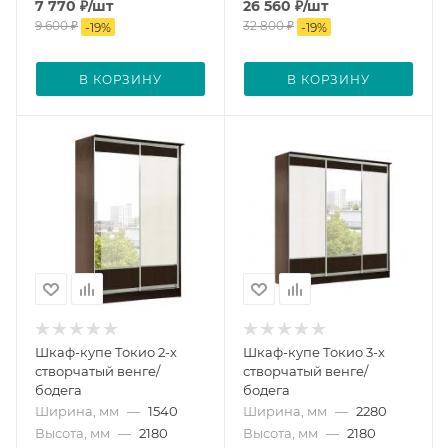
7 770
₽
/шт
26 560
₽
/шт
9 600
₽
32 800
₽
-
19
%
-
19
%
В КОРЗИНУ
В КОРЗИНУ
Шкаф-купе Токио 2-х
Шкаф-купе Токио 3-х
створчатый венге/
створчатый венге/
бодега
бодега
Ширина, мм
—
1540
Ширина, мм
—
2280
Высота, мм
—
2180
Высота, мм
—
2180