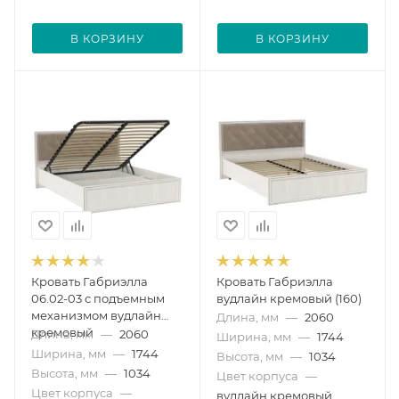
В КОРЗИНУ
В КОРЗИНУ
Кровать Габриэлла
Кровать Габриэлла
06.02-03 с подъемным
вудлайн кремовый (160)
механизмом вудлайн
Длина, мм
—
2060
кремовый
Длина, мм
—
2060
Ширина, мм
—
1744
Ширина, мм
—
1744
Высота, мм
—
1034
Высота, мм
—
1034
Цвет корпуса
—
Цвет корпуса
—
вудлайн кремовый