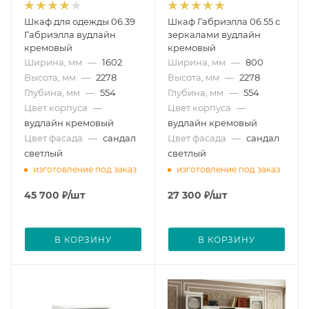
Шкаф для одежды 06.39
Шкаф Габриэлла 06.55 с
Габриэлла вудлайн
зеркалами вудлайн
кремовый
кремовый
Ширина, мм
—
1602
Ширина, мм
—
800
Высота, мм
—
2278
Высота, мм
—
2278
Глубина, мм
—
554
Глубина, мм
—
554
Цвет корпуса
—
Цвет корпуса
—
вудлайн кремовый
вудлайн кремовый
Цвет фасада
—
сандал
Цвет фасада
—
сандал
светлый
светлый
изготовление под заказ
изготовление под заказ
45 700
₽
/шт
27 300
₽
/шт
В КОРЗИНУ
В КОРЗИНУ