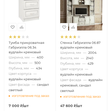
Тумба прикроватная
Стенка Габриэлла 06.87
Габриэлла 06.34
вудлайн кремовый
вудлайн кремовый
Ширина, мм
—
2004
Ширина, мм
—
400
Высота, мм
—
2140
Высота, мм
—
500
Глубина, мм
—
429
Глубина, мм
—
434
Цвет корпуса
—
Цвет корпуса
—
вудлайн кремовый
вудлайн кремовый
Цвет фасада
—
вудлайн
Цвет фасада
—
сандал
кремовый, сандал
светлый
светлый
изготовление под заказ
изготовление под заказ
7 000
₽
/шт
47 600
₽
/шт