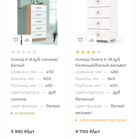
Комод К-8 дуб сонома/
Комод Онега К-18 дуб
белый
беленый/белый вельвет
Ширина, мм
—
490
Ширина, мм
—
460
Высота, мм
—
900
Высота, мм
—
845
Глубина, мм
—
450
Глубина, мм
—
400
Цвет корпуса
—
дуб
Цвет корпуса
—
дуб
сонома
беленый
Цвет фасада
—
белый
Цвет фасада
—
белый
вельвет
в наличии
изготовление под заказ
5 950
₽
/шт
9 700
₽
/шт