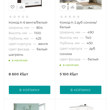
Комод К-6 венге/белый
Комод К-2 дуб сонома/
белый
Ширина, мм
—
804
Ширина, мм
—
490
Высота, мм
—
1100
Высота, мм
—
740
Глубина, мм
—
425
Глубина, мм
—
450
Цвет корпуса
—
венге
Цвет корпуса
—
дуб
Цвет фасада
—
белый
сонома
шагрень
Цвет фасада
—
белый
в наличии
в наличии
8 600
₽
/шт
5 100
₽
/шт
В КОРЗИНУ
В КОРЗИНУ