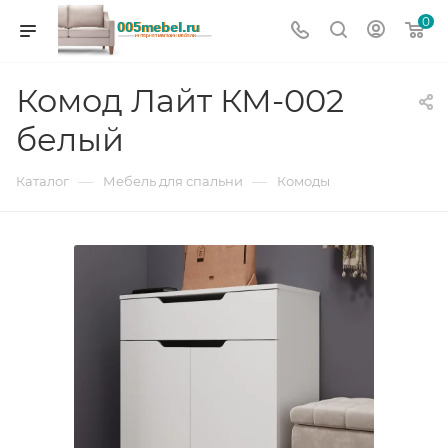
0
Комод Лайт КМ-002
белый
—
—
Каталог
Мебель для спальни
Комоды