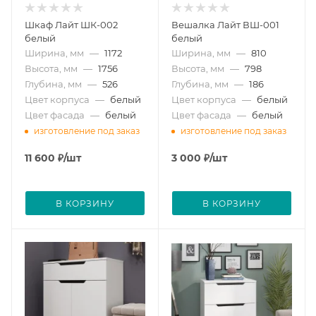
Шкаф Лайт ШК-002
Вешалка Лайт ВШ-001
белый
белый
Ширина, мм
—
1172
Ширина, мм
—
810
Высота, мм
—
1756
Высота, мм
—
798
Глубина, мм
—
526
Глубина, мм
—
186
Цвет корпуса
—
белый
Цвет корпуса
—
белый
Цвет фасада
—
белый
Цвет фасада
—
белый
изготовление под заказ
изготовление под заказ
11 600
₽
/шт
3 000
₽
/шт
В КОРЗИНУ
В КОРЗИНУ