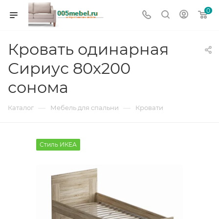
0
Кровать одинарная
Сириус 80х200
сонома
—
—
Каталог
Мебель для спальни
Кровати
Стиль ИКЕА