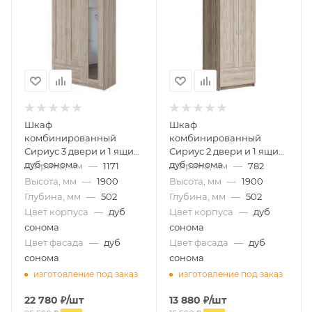
Шкаф
Шкаф
комбинированный
комбинированный
Сириус 3 двери и 1 ящик
Сириус 2 двери и 1 ящик
дуб сонома
дуб сонома
Ширина, мм
—
1171
Ширина, мм
—
782
Высота, мм
—
1900
Высота, мм
—
1900
Глубина, мм
—
502
Глубина, мм
—
502
Цвет корпуса
—
дуб
Цвет корпуса
—
дуб
сонома
сонома
Цвет фасада
—
дуб
Цвет фасада
—
дуб
сонома
сонома
изготовление под заказ
изготовление под заказ
22 780
₽
/шт
13 880
₽
/шт