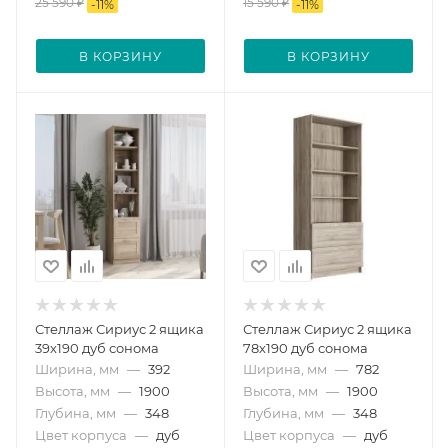
25 590
₽
15 590
₽
-
11
%
-
11
%
В КОРЗИНУ
В КОРЗИНУ
Стеллаж Сириус 2 ящика
Стеллаж Сириус 2 ящика
39х190 дуб сонома
78х190 дуб сонома
Ширина, мм
—
392
Ширина, мм
—
782
Высота, мм
—
1900
Высота, мм
—
1900
Глубина, мм
—
348
Глубина, мм
—
348
Цвет корпуса
—
дуб
Цвет корпуса
—
дуб