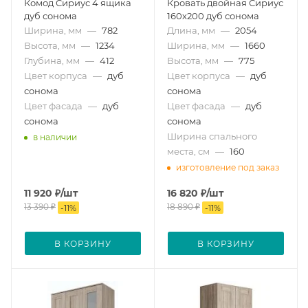
Комод Сириус 4 ящика
Кровать двойная Сириус
дуб сонома
160х200 дуб сонома
Ширина, мм
—
782
Длина, мм
—
2054
Высота, мм
—
1234
Ширина, мм
—
1660
Глубина, мм
—
412
Высота, мм
—
775
Цвет корпуса
—
дуб
Цвет корпуса
—
дуб
сонома
сонома
Цвет фасада
—
дуб
Цвет фасада
—
дуб
сонома
сонома
Ширина спального
в наличии
места, см
—
160
изготовление под заказ
11 920
₽
/шт
16 820
₽
/шт
13 390
₽
18 890
₽
-
11
%
-
11
%
В КОРЗИНУ
В КОРЗИНУ