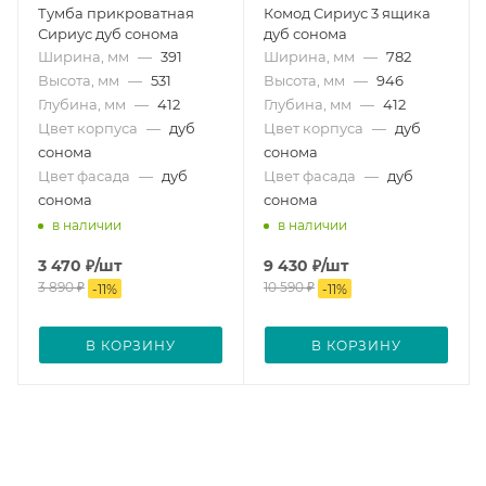
Тумба прикроватная
Комод Сириус 3 ящика
Сириус дуб сонома
дуб сонома
Ширина, мм
—
391
Ширина, мм
—
782
Высота, мм
—
531
Высота, мм
—
946
Глубина, мм
—
412
Глубина, мм
—
412
Цвет корпуса
—
дуб
Цвет корпуса
—
дуб
сонома
сонома
Цвет фасада
—
дуб
Цвет фасада
—
дуб
сонома
сонома
в наличии
в наличии
3 470
₽
/шт
9 430
₽
/шт
3 890
₽
10 590
₽
-
11
%
-
11
%
В КОРЗИНУ
В КОРЗИНУ