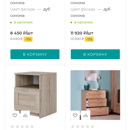
сонома
сонома
Цвет фасада
—
дуб
Цвет фасада
—
дуб
сонома
сонома
в наличии
в наличии
8 450
₽
/шт
11 920
₽
/шт
9 490
₽
13 390
₽
-
11
%
-
11
%
В КОРЗИНУ
В КОРЗИНУ