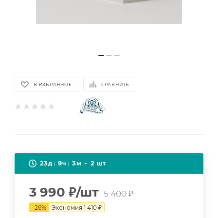
В ИЗБРАННОЕ
СРАВНИТЬ
23
9
3
2
д
ч
м
шт
3 990
₽
/шт
5 400
₽
-
26
%
Экономия
1 410
₽