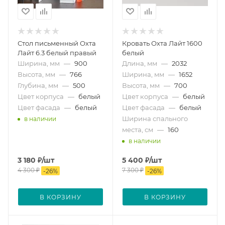
Стол письменный Охта
Кровать Охта Лайт 1600
Лайт 6.3 белый правый
белый
Ширина, мм
—
900
Длина, мм
—
2032
Высота, мм
—
766
Ширина, мм
—
1652
Глубина, мм
—
500
Высота, мм
—
700
Цвет корпуса
—
белый
Цвет корпуса
—
белый
Цвет фасада
—
белый
Цвет фасада
—
белый
Ширина спального
в наличии
места, см
—
160
в наличии
3 180
₽
/шт
5 400
₽
/шт
4 300
₽
7 300
₽
-
26
%
-
26
%
В КОРЗИНУ
В КОРЗИНУ