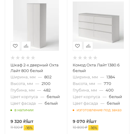
Шкаф 2-х дверный Охта
Комод Охта Лайт 1380.6
Лайт 800 белый
белый
Ширина, мм
—
802
Ширина, мм
—
1384
Высота, мм
—
2100
Высота, мм
—
770
Глубина, мм
—
482
Глубина, мм
—
400
Цвет корпуса
—
белый
Цвет корпуса
—
белый
Цвет фасада
—
белый
Цвет фасада
—
белый
в наличии
изготовление под заказ
9 320
₽
/шт
9 070
₽
/шт
11 100
₽
10 800
₽
-
16
%
-
16
%