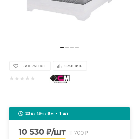
В ИЗБРАННОЕ
СРАВНИТЬ
23
15
8
1
д
ч
м
шт
10 530
₽
/шт
11 700
₽