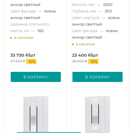
анкор светлый
Высота, мм
—
2200
Цвет фасада
—
ясень
Глубина, мм
—
500
анкор светлый
Цвет корпуса
—
ясень
Ширина спального
анкор светлый
места, см
—
160
Цвет фасада
—
ясень
анкор светлый
в наличии
в наличии
33 750
₽
/шт
23 400
₽
/шт
37 500
₽
26 000
₽
-
10
%
-
10
%
В КОРЗИНУ
В КОРЗИНУ