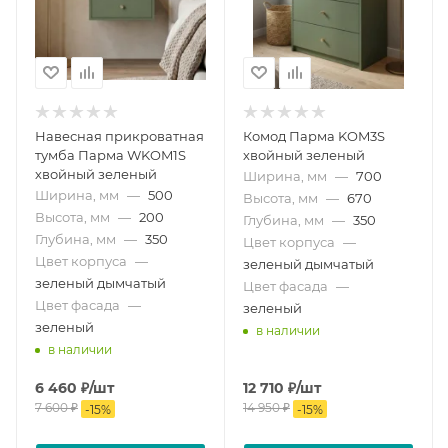
Навесная прикроватная
Комод Парма KOM3S
тумба Парма WKOM1S
хвойный зеленый
хвойный зеленый
Ширина, мм
—
700
Ширина, мм
—
500
Высота, мм
—
670
Высота, мм
—
200
Глубина, мм
—
350
Глубина, мм
—
350
Цвет корпуса
—
Цвет корпуса
—
зеленый дымчатый
зеленый дымчатый
Цвет фасада
—
Цвет фасада
—
зеленый
зеленый
в наличии
в наличии
6 460
₽
/шт
12 710
₽
/шт
7 600
₽
14 950
₽
-
15
%
-
15
%