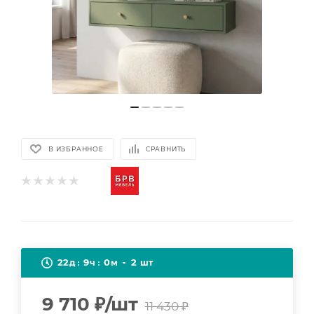
В ИЗБРАННОЕ
СРАВНИТЬ
22
9
0
2
д
ч
м
шт
9 710
₽
/шт
11 430
₽