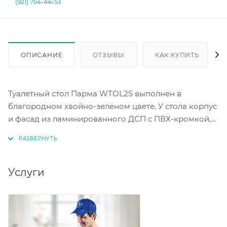
(921) 754-44-53
ОПИСАНИЕ
ОТЗЫВЫ
КАК КУПИТЬ
Туалетный стол Парма WTOL2S выполнен в
благородном хвойно-зелёном цвете. У стола корпус
и фасад из ламинированного ДСП с ПВХ-кромкой,
есть шариковые направляющие полного
выдвижения и ручки-кнопки в золотом цвете.
Модель станет практичным решением для гостиной,
спальни или прихожей.
Услуги