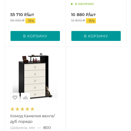
в наличии
55 710
₽
/шт
10 880
₽
/шт
65 550
₽
12 800
₽
-
15
%
-
15
%
В КОРЗИНУ
В КОРЗИНУ
Комод Камелия венге/
дуб лоредо
Ширина, мм
—
800