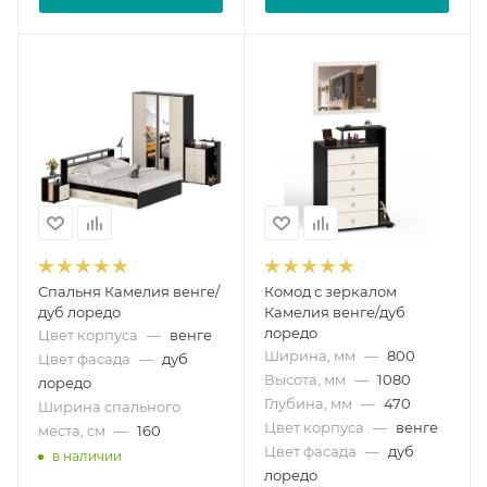
Спальня Камелия венге/
Комод с зеркалом
дуб лоредо
Камелия венге/дуб
лоредо
Цвет корпуса
—
венге
Ширина, мм
—
800
Цвет фасада
—
дуб
Высота, мм
—
1080
лоредо
Глубина, мм
—
470
Ширина спального
Цвет корпуса
—
венге
места, см
—
160
Цвет фасада
—
дуб
в наличии
лоредо