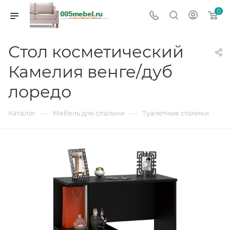
0
Стол косметический
Камелия венге/дуб
лоредо
—
—
Каталог
Мебель для спальни
Туалетные столики