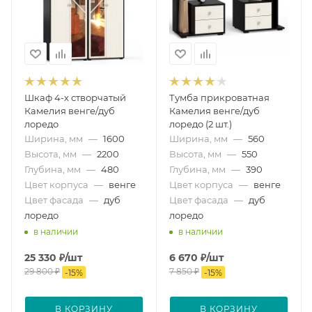
Шкаф 4-х створчатый
Тумба прикроватная
Камелия венге/дуб
Камелия венге/дуб
лоредо
лоредо (2 шт.)
Ширина, мм
—
1600
Ширина, мм
—
560
Высота, мм
—
2200
Высота, мм
—
550
Глубина, мм
—
480
Глубина, мм
—
390
Цвет корпуса
—
венге
Цвет корпуса
—
венге
Цвет фасада
—
дуб
Цвет фасада
—
дуб
лоредо
лоредо
в наличии
в наличии
25 330
₽
/шт
6 670
₽
/шт
29 800
₽
7 850
₽
-
15
%
-
15
%
В КОРЗИНУ
В КОРЗИНУ