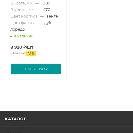
Высота, мм
—
1080
Глубина, мм
—
470
Цвет корпуса
—
венге
Цвет фасада
—
дуб
лоредо
в наличии
8 920
₽
/шт
10 500
₽
-
15
%
В КОРЗИНУ
КАТАЛОГ