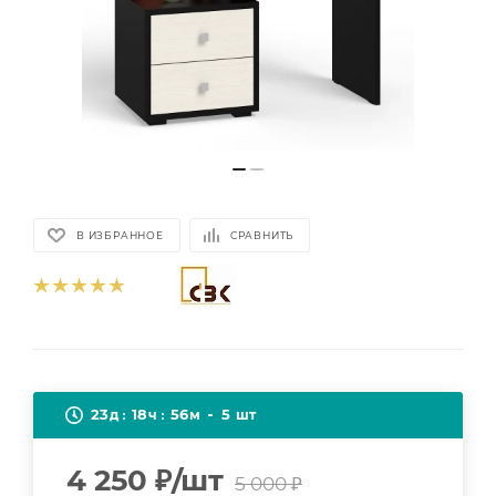
В ИЗБРАННОЕ
СРАВНИТЬ
23
18
56
5
д
ч
м
шт
4 250
₽
/шт
5 000
₽