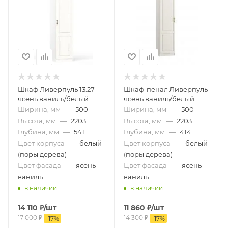
Шкаф Ливерпуль 13.27
Шкаф-пенал Ливерпуль
ясень ваниль/белый
ясень ваниль/белый
Ширина, мм
—
500
Ширина, мм
—
500
Высота, мм
—
2203
Высота, мм
—
2203
Глубина, мм
—
541
Глубина, мм
—
414
Цвет корпуса
—
белый
Цвет корпуса
—
белый
(поры дерева)
(поры дерева)
Цвет фасада
—
ясень
Цвет фасада
—
ясень
ваниль
ваниль
в наличии
в наличии
14 110
₽
/шт
11 860
₽
/шт
17 000
₽
14 300
₽
-
17
%
-
17
%