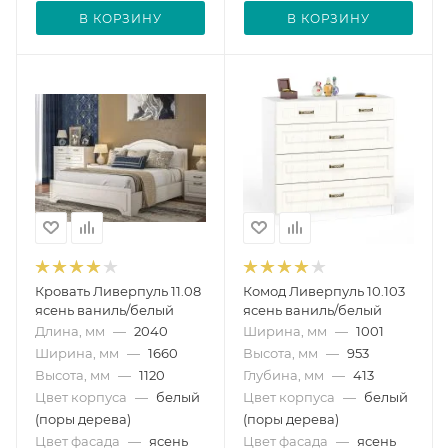
В КОРЗИНУ
В КОРЗИНУ
Кровать Ливерпуль 11.08
Комод Ливерпуль 10.103
ясень ваниль/белый
ясень ваниль/белый
Длина, мм
—
2040
Ширина, мм
—
1001
Ширина, мм
—
1660
Высота, мм
—
953
Высота, мм
—
1120
Глубина, мм
—
413
Цвет корпуса
—
белый
Цвет корпуса
—
белый
(поры дерева)
(поры дерева)
Цвет фасада
—
ясень
Цвет фасада
—
ясень