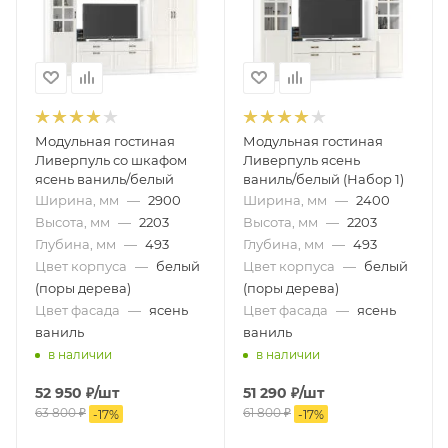
Модульная гостиная
Модульная гостиная
Ливерпуль со шкафом
Ливерпуль ясень
ясень ваниль/белый
ваниль/белый (Набор 1)
Ширина, мм
—
2900
Ширина, мм
—
2400
Высота, мм
—
2203
Высота, мм
—
2203
Глубина, мм
—
493
Глубина, мм
—
493
Цвет корпуса
—
белый
Цвет корпуса
—
белый
(поры дерева)
(поры дерева)
Цвет фасада
—
ясень
Цвет фасада
—
ясень
ваниль
ваниль
в наличии
в наличии
52 950
₽
/шт
51 290
₽
/шт
63 800
₽
61 800
₽
-
17
%
-
17
%