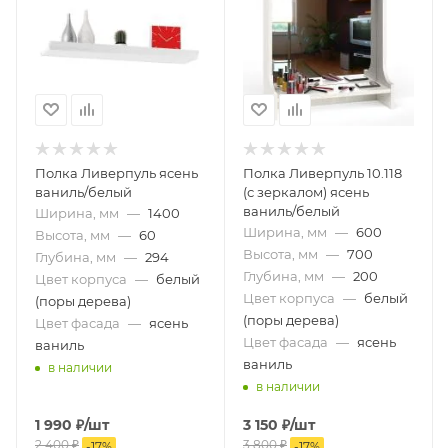
Полка Ливерпуль ясень
Полка Ливерпуль 10.118
ваниль/белый
(с зеркалом) ясень
ваниль/белый
Ширина, мм
—
1400
Ширина, мм
—
600
Высота, мм
—
60
Высота, мм
—
700
Глубина, мм
—
294
Глубина, мм
—
200
Цвет корпуса
—
белый
Цвет корпуса
—
белый
(поры дерева)
(поры дерева)
Цвет фасада
—
ясень
Цвет фасада
—
ясень
ваниль
ваниль
в наличии
в наличии
1 990
₽
/шт
3 150
₽
/шт
2 400
₽
3 800
₽
-
17
%
-
17
%