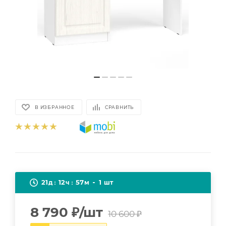
В ИЗБРАННОЕ
СРАВНИТЬ
21
12
57
1
д
ч
м
шт
8 790
₽
/шт
10 600
₽