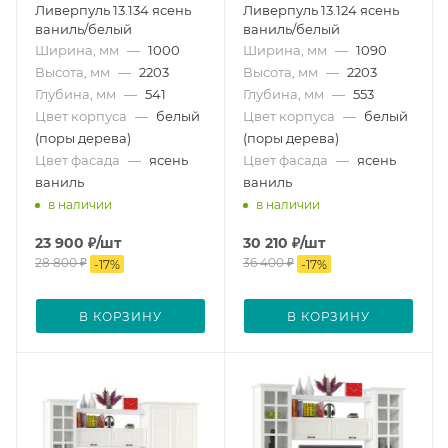
Ливерпуль 13.134 ясень
Ливерпуль 13.124 ясень
ваниль/белый
ваниль/белый
Ширина, мм
—
1000
Ширина, мм
—
1090
Высота, мм
—
2203
Высота, мм
—
2203
Глубина, мм
—
541
Глубина, мм
—
553
Цвет корпуса
—
белый
Цвет корпуса
—
белый
(поры дерева)
(поры дерева)
Цвет фасада
—
ясень
Цвет фасада
—
ясень
ваниль
ваниль
в наличии
в наличии
23 900
₽
/шт
30 210
₽
/шт
28 800
₽
36 400
₽
-
17
%
-
17
%
В КОРЗИНУ
В КОРЗИНУ