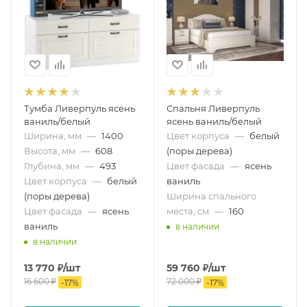
Тумба Ливерпуль ясень
Спальня Ливерпуль
ваниль/белый
ясень ваниль/белый
Ширина, мм
—
1400
Цвет корпуса
—
белый
Высота, мм
—
608
(поры дерева)
Глубина, мм
—
493
Цвет фасада
—
ясень
Цвет корпуса
—
белый
ваниль
(поры дерева)
Ширина спального
Цвет фасада
—
ясень
места, см
—
160
ваниль
в наличии
в наличии
13 770
₽
/шт
59 760
₽
/шт
16 600
₽
72 000
₽
-
17
%
-
17
%