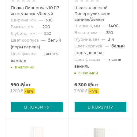
Полка Ливерпуль 10.117
Шкаф навесной
ясень ваниль/белый
Ливерпуль ясень
ваниль/белый
Ширина, мм
—
380
Ширина, мм
—
1400
Высота, мм
—
200
Высота, мм
—
350
Глубина, мм
—
250
Глубина, мм
—
314
Цвет корпуса
—
белый
Цвет корпуса
—
белый
(поры дерева)
(поры дерева)
Цвет фасада
—
ясень
Цвет фасада
—
ясень
ваниль
ваниль
в наличии
в наличии
990
₽
/шт
6 300
₽
/шт
1 200
₽
7 600
₽
-
18
%
-
17
%
В КОРЗИНУ
В КОРЗИНУ