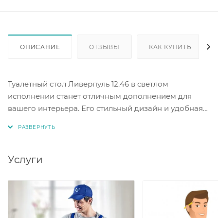
ОПИСАНИЕ
ОТЗЫВЫ
КАК КУПИТЬ
Туалетный стол Ливерпуль 12.46 в светлом
исполнении станет отличным дополнением для
вашего интерьера. Его стильный дизайн и удобная
конструкция позволят оптимально использовать
пространство. Цвет ясень ваниль/белый. Размер
ШхГхВ 119,8 х 41,3 х 82,3 см. Не универсальная сборка.
Двери на газлифтах. Выдвижной ящик на
Услуги
шариковых направляющих.