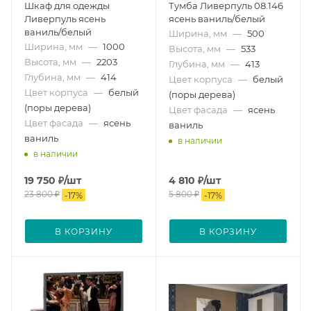
Шкаф для одежды
Тумба Ливерпуль 08.146
Ливерпуль ясень
ясень ваниль/белый
ваниль/белый
Ширина, мм
—
500
Ширина, мм
—
1000
Высота, мм
—
533
Высота, мм
—
2203
Глубина, мм
—
413
Глубина, мм
—
414
Цвет корпуса
—
белый
Цвет корпуса
—
белый
(поры дерева)
(поры дерева)
Цвет фасада
—
ясень
Цвет фасада
—
ясень
ваниль
ваниль
в наличии
в наличии
19 750
₽
/шт
4 810
₽
/шт
23 800
₽
5 800
₽
-
17
%
-
17
%
В КОРЗИНУ
В КОРЗИНУ