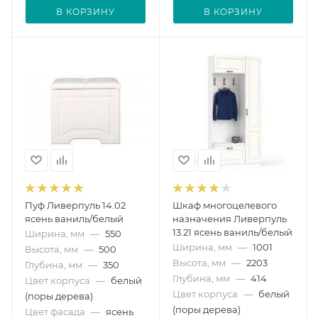
В КОРЗИНУ
В КОРЗИНУ
Пуф Ливерпуль 14.02
Шкаф многоцелевого
ясень ваниль/белый
назначения Ливерпуль
13.21 ясень ваниль/белый
Ширина, мм
—
550
Ширина, мм
—
1001
Высота, мм
—
500
Высота, мм
—
2203
Глубина, мм
—
350
Глубина, мм
—
414
Цвет корпуса
—
белый
Цвет корпуса
—
белый
(поры дерева)
(поры дерева)
Цвет фасада
—
ясень