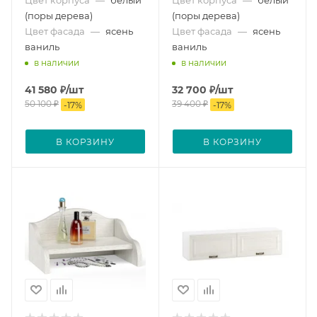
(поры дерева)
(поры дерева)
Цвет фасада
—
ясень
Цвет фасада
—
ясень
ваниль
ваниль
в наличии
в наличии
41 580
₽
/шт
32 700
₽
/шт
50 100
₽
39 400
₽
-
17
%
-
17
%
В КОРЗИНУ
В КОРЗИНУ