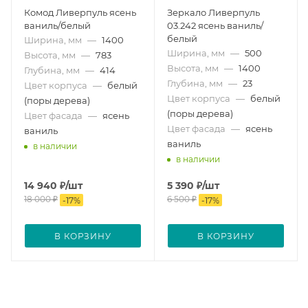
Комод Ливерпуль ясень
Зеркало Ливерпуль
ваниль/белый
03.242 ясень ваниль/
белый
Ширина, мм
—
1400
Ширина, мм
—
500
Высота, мм
—
783
Высота, мм
—
1400
Глубина, мм
—
414
Глубина, мм
—
23
Цвет корпуса
—
белый
Цвет корпуса
—
белый
(поры дерева)
(поры дерева)
Цвет фасада
—
ясень
Цвет фасада
—
ясень
ваниль
ваниль
в наличии
в наличии
14 940
₽
/шт
5 390
₽
/шт
18 000
₽
6 500
₽
-
17
%
-
17
%
В КОРЗИНУ
В КОРЗИНУ