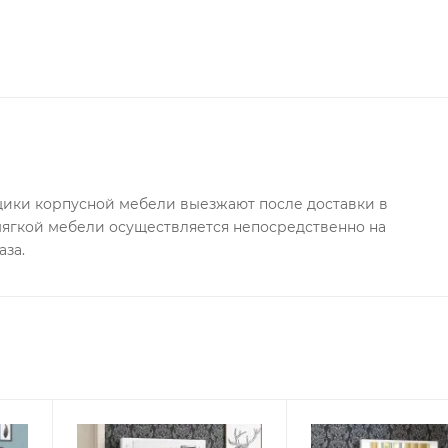
 х 40 х 143,2 см.
 отдельно.
ки корпусной мебели выезжают после доставки в
 мягкой мебели осуществляется непосредственно на
аза.