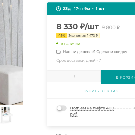
23
17
9
1
д
ч
м
шт
8 330
₽
/шт
9 800
₽
-
15
%
Экономия
1 470
₽
в наличии
Нашли дешевле? Сделаем скидку
Срок доставки, дней -
7
В КОРЗИ
КУПИТЬ В 1 КЛИК
Подъем на лифте 400
руб