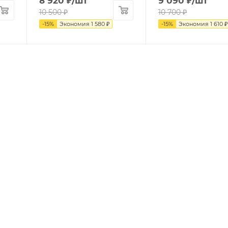
8 920
₽
/шт
9 090
₽
/шт
10 500
₽
10 700
₽
-
15
%
Экономия
1 580
₽
-
15
%
Экономия
1 610
₽