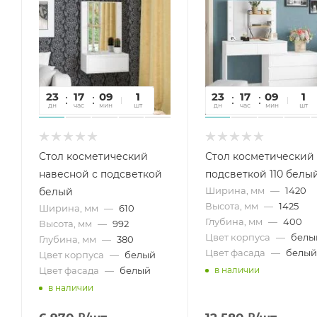
23
17
09
23
1
23
17
09
23
1
дн
час
мин
сек
шт
дн
час
мин
сек
шт
Стол косметический
Стол косметический 
навесной с подсветкой
подсветкой 110 белы
Ширина, мм
—
1420
белый
Высота, мм
—
1425
Ширина, мм
—
610
Глубина, мм
—
400
Высота, мм
—
992
Цвет корпуса
—
белы
Глубина, мм
—
380
Цвет фасада
—
белый
Цвет корпуса
—
белый
Цвет фасада
—
белый
в наличии
в наличии