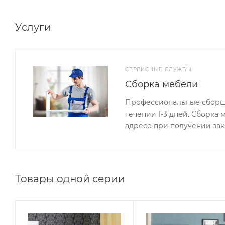
Габаритные размеры косметического стола (ШхГхВ): 90
ВНИМАНИЕ: Лампочки с цоколем Е14 приобретаются
Услуги
СЕРВИСНЫЕ СЛУЖБЫ
Сборка мебели
Профессиональные сборщи
течении 1-3 дней. Сборка
адресе при получении зак
Товары одной серии