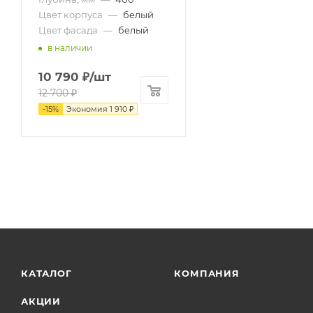
Цвет корпуса
—
белый
Цвет фасада
—
белый
в наличии
10 790
₽
/шт
12 700
₽
-
15
%
Экономия
1 910
₽
КАТАЛОГ
КОМПАНИЯ
АКЦИИ