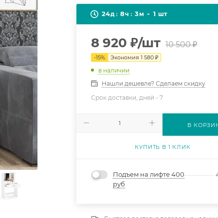
24
8
3
1
д
ч
м
шт
8 920
₽
/шт
10 500
₽
-
15
%
Экономия
1 580
₽
в наличии
Нашли дешевле? Сделаем скидку
Срок доставки, дней -
7
В КОРЗИ
КУПИТЬ В 1 КЛИК
Подъем на лифте 400
руб