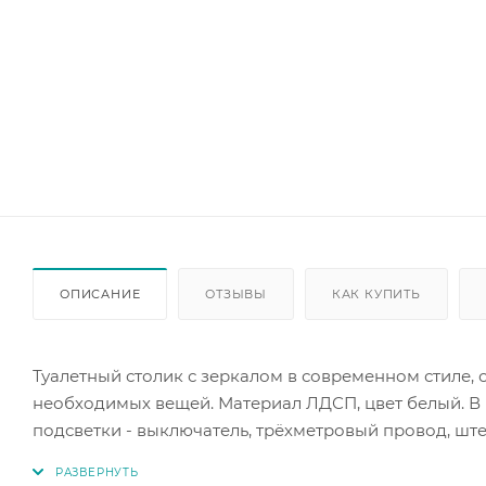
ОПИСАНИЕ
ОТЗЫВЫ
КАК КУПИТЬ
Туалетный столик с зеркалом в современном стиле,
необходимых вещей. Материал ЛДСП, цвет белый. В
подсветки - выключатель, трёхметровый провод, ште
Габаритные размеры стола туалетного (ШхГхВ): 80,4 х 