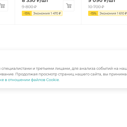
8 330
₽
/шт
9 090
₽
/шт
9 800
₽
10 700
₽
-
15
%
Экономия
1 470
₽
-
15
%
Экономия
1 610
₽
специалистами и третьими лицами, для анализа событий на наше
ивание. Продолжая просмотр страниц нашего сайта, вы принимае
ке в отношении файлов Cookie
.