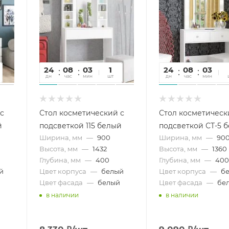
24
08
03
42
1
24
08
03
4
дн
час
мин
сек
шт
дн
час
мин
се
с
Стол косметический с
Стол косметическ
й
подсветкой 115 белый
подсветкой СТ-5 
Ширина, мм
—
900
Ширина, мм
—
90
Высота, мм
—
1432
Высота, мм
—
1360
Глубина, мм
—
400
Глубина, мм
—
40
й
Цвет корпуса
—
белый
Цвет корпуса
—
б
Цвет фасада
—
белый
Цвет фасада
—
бе
в наличии
в наличии