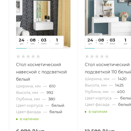
24
08
03
42
1
24
08
03
42
1
дн
час
мин
сек
шт
дн
час
мин
сек
шт
Стол косметический
Стол косметический 
навесной с подсветкой
подсветкой 110 белы
Ширина, мм
—
1420
белый
Высота, мм
—
1425
Ширина, мм
—
610
Глубина, мм
—
400
Высота, мм
—
992
Цвет корпуса
—
белы
Глубина, мм
—
380
Цвет фасада
—
белый
Цвет корпуса
—
белый
Цвет фасада
—
белый
в наличии
в наличии