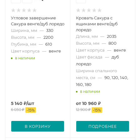
Угловое завершение
Кровать Сакура с
Сакура венге/дуб лоредо
ящиками венге/дуб
лоредо
Ширина, мм
—
330
Длина, мм
—
2035
Высота, мм
—
2200
Высота, мм
—
800
Глубина, мм
—
610
Цвет корпуса
—
венге
Цвет корпуса
—
венге
Цвет фасада
—
дуб
в наличии
лоредо
Ширина спального
места, см
—
90, 120, 140,
160, 180
в наличии
5 140
₽
/шт
от
10 960 ₽
6 050
₽
12 900 ₽
-
15
%
-
15
%
В КОРЗИНУ
ПОДРОБНЕЕ