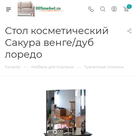
0
Стол косметический
Сакура венге/дуб
лоредо
—
—
Каталог
Мебель для спальни
Туалетные столики