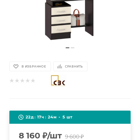
В ИЗБРАННОЕ
СРАВНИТЬ
22
17
24
5
д
ч
м
шт
8 160
₽
/шт
9 600
₽