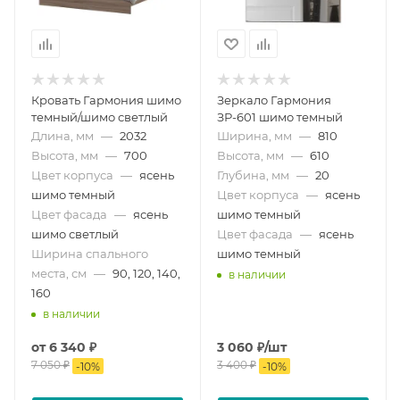
Кровать Гармония шимо
Зеркало Гармония
темный/шимо светлый
ЗР-601 шимо темный
Длина, мм
—
2032
Ширина, мм
—
810
Высота, мм
—
700
Высота, мм
—
610
Цвет корпуса
—
ясень
Глубина, мм
—
20
шимо темный
Цвет корпуса
—
ясень
Цвет фасада
—
ясень
шимо темный
шимо светлый
Цвет фасада
—
ясень
Ширина спального
шимо темный
места, см
—
90, 120, 140,
в наличии
160
в наличии
от
6 340 ₽
3 060
₽
/шт
7 050 ₽
3 400
₽
-
10
%
-
10
%