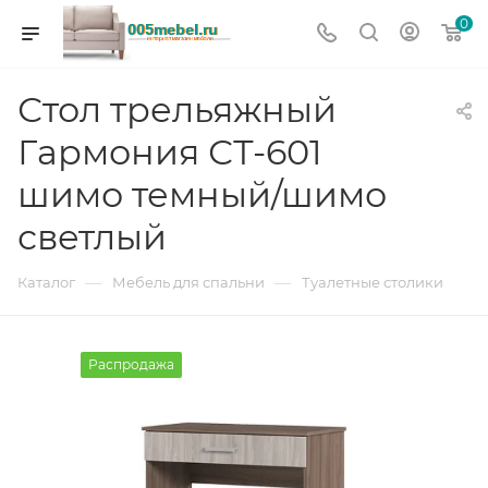
0
Стол трельяжный
Гармония СТ-601
шимо темный/шимо
светлый
—
—
Каталог
Мебель для спальни
Туалетные столики
Распродажа