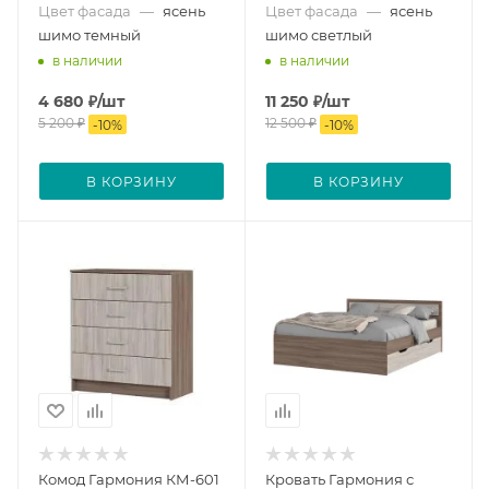
Цвет фасада
—
ясень
Цвет фасада
—
ясень
шимо темный
шимо светлый
в наличии
в наличии
4 680
₽
/шт
11 250
₽
/шт
5 200
₽
12 500
₽
-
10
%
-
10
%
В КОРЗИНУ
В КОРЗИНУ
Комод Гармония КМ-601
Кровать Гармония с