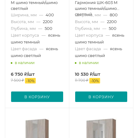
М шимо темный/шимо
Гармония ШК-603 М
светлый
шимо темный/шимо
светлый
Ширина, мм
—
400
Ширина, мм
—
800
Высота, мм
—
2200
Высота, мм
—
2200
Глубина, мм
—
500
Глубина, мм
—
500
Цвет корпуса
—
ясень
Цвет корпуса
—
ясень
шимо темный
шимо темный
Цвет фасада
—
ясень
Цвет фасада
—
ясень
шимо светлый
шимо светлый
в наличии
в наличии
6 750
₽
/шт
10 530
₽
/шт
7 500
₽
11 700
₽
-
10
%
-
10
%
В КОРЗИНУ
В КОРЗИНУ