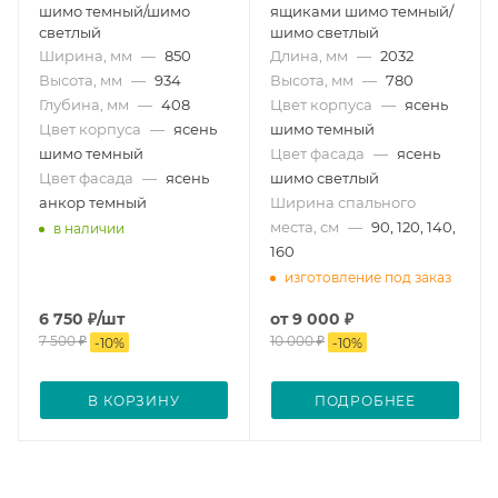
шимо темный/шимо
ящиками шимо темный/
светлый
шимо светлый
Ширина, мм
—
850
Длина, мм
—
2032
Высота, мм
—
934
Высота, мм
—
780
Глубина, мм
—
408
Цвет корпуса
—
ясень
Цвет корпуса
—
ясень
шимо темный
шимо темный
Цвет фасада
—
ясень
Цвет фасада
—
ясень
шимо светлый
анкор темный
Ширина спального
места, см
—
90, 120, 140,
в наличии
160
изготовление под заказ
6 750
₽
/шт
от
9 000 ₽
7 500
₽
10 000 ₽
-
10
%
-
10
%
В КОРЗИНУ
ПОДРОБНЕЕ