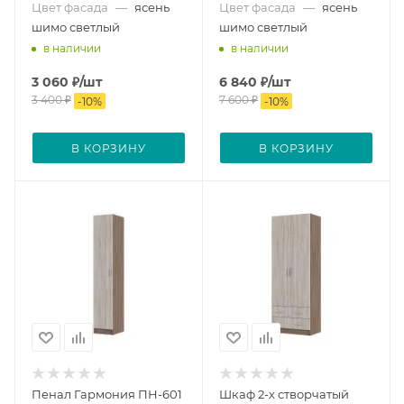
Цвет фасада
—
ясень
Цвет фасада
—
ясень
шимо светлый
шимо светлый
в наличии
в наличии
3 060
₽
/шт
6 840
₽
/шт
3 400
₽
7 600
₽
-
10
%
-
10
%
В КОРЗИНУ
В КОРЗИНУ
Пенал Гармония ПН-601
Шкаф 2-х створчатый