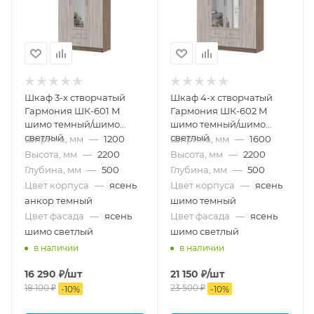
Шкаф 3-х створчатый
Шкаф 4-х створчатый
Гармония ШК-601 М
Гармония ШК-602 М
шимо темный/шимо
шимо темный/шимо
светлый
светлый
Ширина, мм
—
1200
Ширина, мм
—
1600
Высота, мм
—
2200
Высота, мм
—
2200
Глубина, мм
—
500
Глубина, мм
—
500
Цвет корпуса
—
ясень
Цвет корпуса
—
ясень
анкор темный
шимо темный
Цвет фасада
—
ясень
Цвет фасада
—
ясень
шимо светлый
шимо светлый
в наличии
в наличии
16 290
₽
/шт
21 150
₽
/шт
18 100
₽
23 500
₽
-
10
%
-
10
%