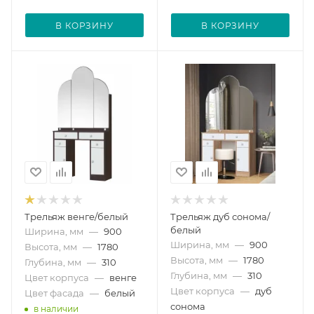
В КОРЗИНУ
В КОРЗИНУ
Трельяж венге/белый
Трельяж дуб сонома/
белый
Ширина, мм
—
900
Ширина, мм
—
900
Высота, мм
—
1780
Высота, мм
—
1780
Глубина, мм
—
310
Глубина, мм
—
310
Цвет корпуса
—
венге
Цвет корпуса
—
дуб
Цвет фасада
—
белый
сонома
в наличии