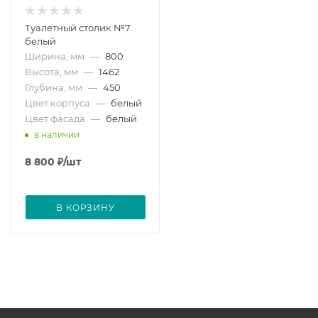
Туалетный столик №7
белый
Ширина, мм
—
800
Высота, мм
—
1462
Глубина, мм
—
450
Цвет корпуса
—
белый
Цвет фасада
—
белый
в наличии
8 800
₽
/шт
В КОРЗИНУ