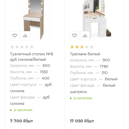
Туалетный столик №8
Трельяж белый
дуб сонома/белый
Ширина, мм
—
900
Ширина, мм
—
600
Высота, мм
—
1780
Высота, мм
—
1550
Глубина, мм
—
310
Глубина, мм
—
400
Цвет корпуса
—
белый
Цвет корпуса
—
дуб
Цвет фасада
—
белый
сонома
шагрень
Цвет фасада
—
дуб
в наличии
сонома
в наличии
7 700
₽
/шт
17 050
₽
/шт