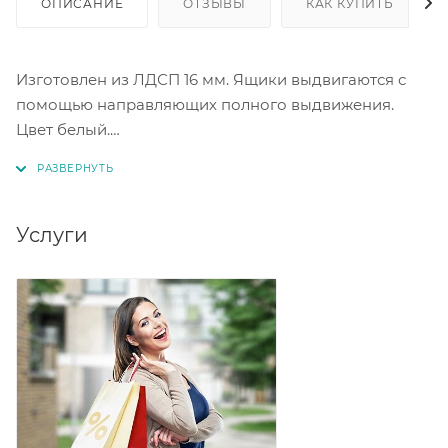
ОПИСАНИЕ
ОТЗЫВЫ
КАК КУПИТЬ
Изготовлен из ЛДСП 16 мм. Ящики выдвигаются с
помощью направляющих полного выдвижения.
Цвет белый.
Обратите внимание, в комплектацию входит
надстройка с электрикой, сами лампочки в
комплект не входят.
Услуги