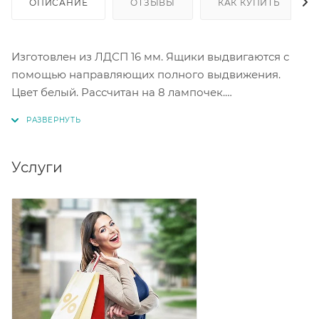
ОПИСАНИЕ
ОТЗЫВЫ
КАК КУПИТЬ
Изготовлен из ЛДСП 16 мм. Ящики выдвигаются с
помощью направляющих полного выдвижения.
Цвет белый. Рассчитан на 8 лампочек.
Обратите внимание, в комплектацию входит
надстройка с электрикой, сами лампочки в
комплект не входят.
Услуги