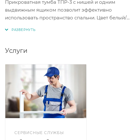
Прикроватная тумба ТПР-3 с нишей и одним
выдвижным ящиком позволит эффективно
использовать пространство спальни. Цвет белый/
латте гармонично впишется в интерьер. Тумба
изготовлена из ЛДСП с фасадами МДФ, а
шариковые направляющие обеспечивают плавное
и надёжное выдвижение ящика. Практичная и
Услуги
стильная мебель поможет создать уютную
атмосферу в спальне.
СЕРВИСНЫЕ СЛУЖБЫ