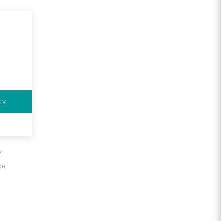
НУ
я
от