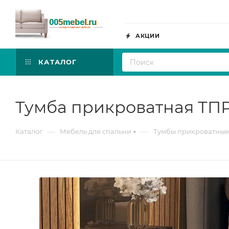
АКЦИИ
КАТАЛОГ
Тумба прикроватная ТПР
—
—
Каталог
Мебель для спальни
Тумбы прикроватные