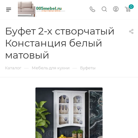
0
Буфет 2-х створчатый
Констанция белый
матовый
—
—
Каталог
Мебель для кухни
Буфеты