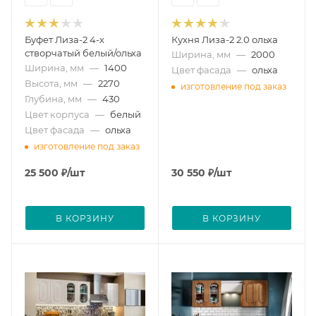
Буфет Лиза-2 4-х
Кухня Лиза-2 2.0 ольха
створчатый белый/ольха
Ширина, мм
—
2000
Ширина, мм
—
1400
Цвет фасада
—
ольха
Высота, мм
—
2270
изготовление под заказ
Глубина, мм
—
430
Цвет корпуса
—
белый
Цвет фасада
—
ольха
изготовление под заказ
25 500
₽
/шт
30 550
₽
/шт
В КОРЗИНУ
В КОРЗИНУ