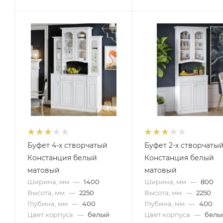
Буфет 4-х створчатый
Буфет 2-х створчаты
Констанция белый
Констанция белый
матовый
матовый
Ширина, мм
—
1400
Ширина, мм
—
800
Высота, мм
—
2250
Высота, мм
—
2250
Глубина, мм
—
400
Глубина, мм
—
400
Цвет корпуса
—
белый
Цвет корпуса
—
белы