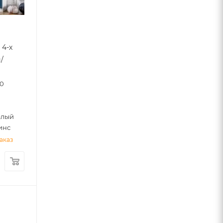
 4-х
/
00
0
елый
инс
аказ