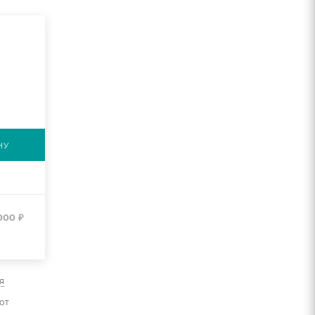
НУ
 000
₽
я
от