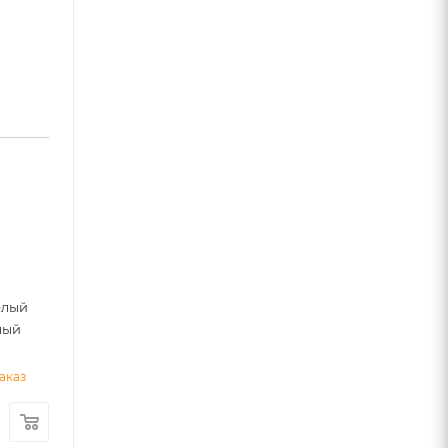
я
0
елый
лый
аказ