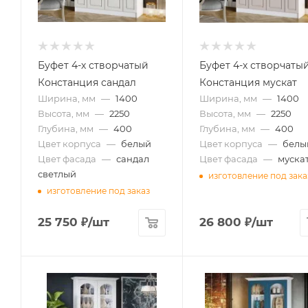
Буфет 4-х створчатый
Буфет 4-х створчаты
Констанция сандал
Констанция мускат
Ширина, мм
—
1400
Ширина, мм
—
1400
Высота, мм
—
2250
Высота, мм
—
2250
Глубина, мм
—
400
Глубина, мм
—
400
Цвет корпуса
—
белый
Цвет корпуса
—
белы
Цвет фасада
—
сандал
Цвет фасада
—
муска
светлый
изготовление под зака
изготовление под заказ
25 750
₽
/шт
26 800
₽
/шт