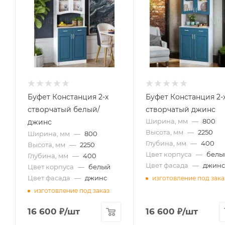
Буфет Констанция 2-х
Буфет Констанция 2-
створчатый белый/
створчатый джинс
Ширина, мм
—
800
джинс
Высота, мм
—
2250
Ширина, мм
—
800
Глубина, мм
—
400
Высота, мм
—
2250
Цвет корпуса
—
белы
Глубина, мм
—
400
Цвет фасада
—
джинс
Цвет корпуса
—
белый
Цвет фасада
—
джинс
изготовление под зака
изготовление под заказ
16 600
₽
/шт
16 600
₽
/шт