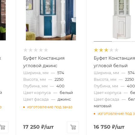
х
Буфет Констанция
Буфет Констанци
угловой джинс
угловой белый
Ширина, мм
—
574
Ширина, мм
—
574
Высота, мм
—
2250
Высота, мм
—
2250
Глубина, мм
—
400
Глубина, мм
—
40
й
Цвет корпуса
—
белый
Цвет корпуса
—
б
Цвет фасада
—
джинс
Цвет фасада
—
бе
матовый
з
изготовление под заказ
изготовление под з
17 250
₽
/шт
16 750
₽
/шт