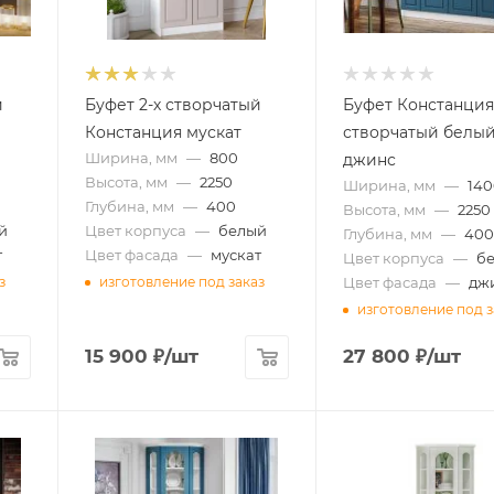
й
Буфет 2-х створчатый
Буфет Констанция
Констанция мускат
створчатый белый
Ширина, мм
—
800
джинс
Высота, мм
—
2250
Ширина, мм
—
14
Глубина, мм
—
400
Высота, мм
—
2250
й
Цвет корпуса
—
белый
Глубина, мм
—
40
т
Цвет фасада
—
мускат
Цвет корпуса
—
б
Цвет фасада
—
дж
з
изготовление под заказ
изготовление под з
15 900
₽
/шт
27 800
₽
/шт