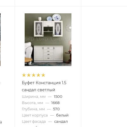
й
Буфет Констанция 1.5
сандал светлый
Ширина, мм
—
1500
Высота, мм
—
1668
Глубина, мм
—
570
Цвет корпуса
—
белый
Цвет фасада
—
сандал
й