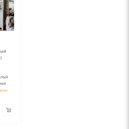
лый
0
елый
лый
аказ