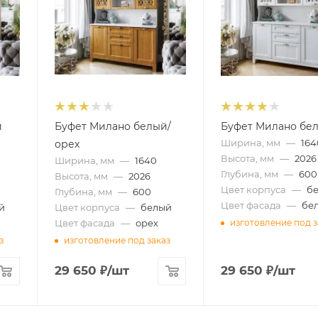
и
Буфет Милано белый/
Буфет Милано бе
Ширина, мм
—
164
орех
Высота, мм
—
2026
Ширина, мм
—
1640
Глубина, мм
—
600
Высота, мм
—
2026
Цвет корпуса
—
б
Глубина, мм
—
600
Цвет фасада
—
бе
й
Цвет корпуса
—
белый
Цвет фасада
—
орех
изготовление под з
з
изготовление под заказ
29 650
₽
/шт
29 650
₽
/шт