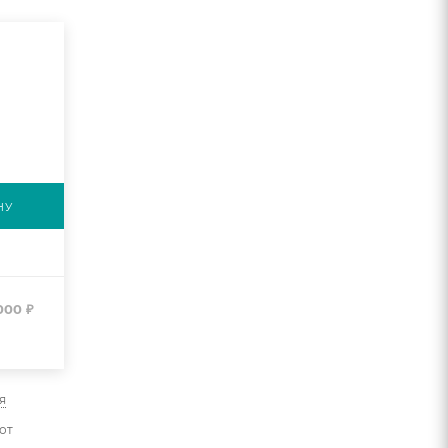
НУ
 000
₽
я
от