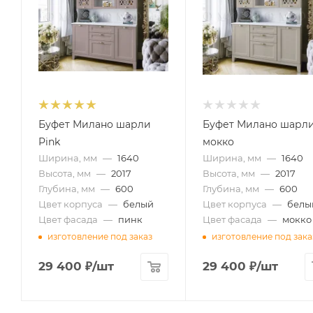
Буфет Милано шарли
Буфет Милано шарл
Pink
мокко
Ширина, мм
—
1640
Ширина, мм
—
1640
Высота, мм
—
2017
Высота, мм
—
2017
Глубина, мм
—
600
Глубина, мм
—
600
Цвет корпуса
—
белый
Цвет корпуса
—
белы
Цвет фасада
—
пинк
Цвет фасада
—
мокко
изготовление под заказ
изготовление под зака
29 400
₽
/шт
29 400
₽
/шт