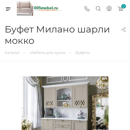
0
Буфет Милано шарли
мокко
—
—
Каталог
Мебель для кухни
Буфеты