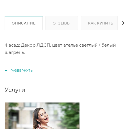
ОПИСАНИЕ
ОТЗЫВЫ
КАК КУПИТЬ
Фасад: Декор ЛДСП, цвет ателье светлый / белый
шагрень.
Корпус: Декор ЛДСП, цвет ателье светлый.
Задняя стенка: ЛДВП, цвет белый.
Услуги
Опоры: Регулируемые 100 мм декор матовый хром.
Ручки: АБС пластик, декор матовый хром.
Столешница: ДСП 26 мм, покрытая слоистым