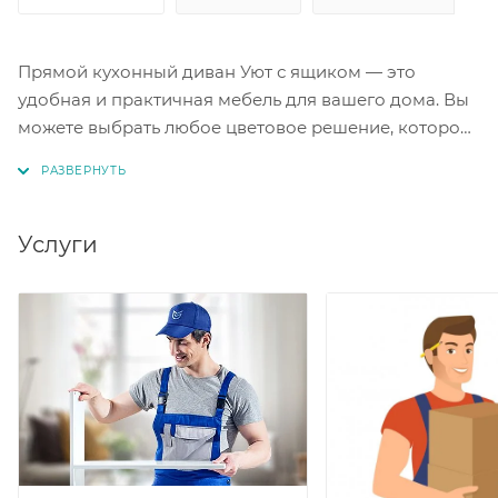
Прямой кухонный диван Уют с ящиком — это
удобная и практичная мебель для вашего дома. Вы
можете выбрать любое цветовое решение, которое
подойдёт к вашему интерьеру. Глубина сидения в
460 мм и высота сиденья в 480 мм обеспечивают
комфорт при использовании дивана. Наполнение
из ППУ гарантирует долговечность и мягкость
Услуги
дивана. Диван «Уют» станет отличным дополнением
к вашей кухне.