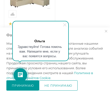
Кухонный угол
Модерн-4Д
Файлы cookie
Ширина, мм
—
1780
Ольга
Мы используем файлы cookie, разработанные нашими
Высота, мм
—
920
Здравствуйте! Готова помочь
специалистами и третьими лицами, для анализа событий
Глубина, мм
—
1380
вам. Напишите мне, если у
на нашем веб-сайте, что позволяет нам улучшать
вас появятся вопросы.
Ширина спального
взаимодействие с пользователями и обслуживание.
места, см
—
90
Продолжая просмотр страниц нашего сайта, вы
изготовление под заказ
принимаете условия его использования. Более
подробные сведения смотрите в нашей
Политике в
от
40 600 ₽
отношении файлов Cookie
.
ПРИНИМАЮ
НЕ ПРИНИМАЮ
В КОРЗИНУ
ПОДРОБНЕЕ