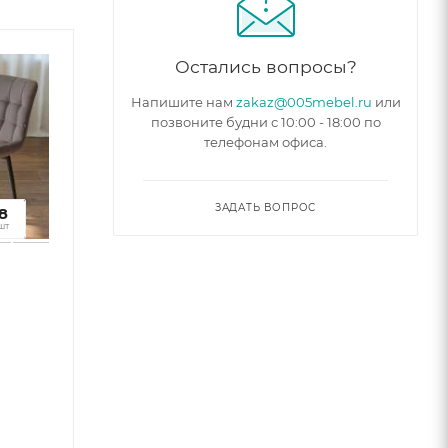
Остались вопросы?
Напишите нам
zakaz@005mebel.ru
или
позвоните будни с 10:00 - 18:00 по
телефонам офиса.
ЗАДАТЬ ВОПРОС
2
8
к
шт
0