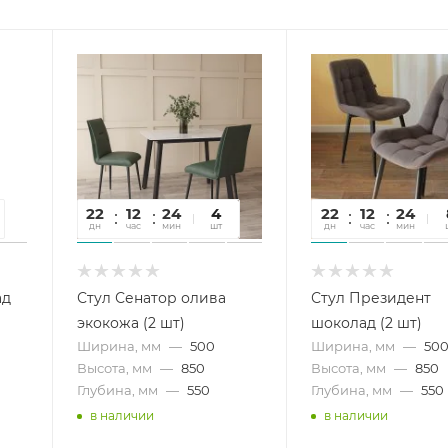
22
12
24
22
4
22
12
24
2
дн
час
мин
сек
шт
дн
час
мин
се
ад
Стул Сенатор олива
Стул Президент
экокожа (2 шт)
шоколад (2 шт)
Ширина, мм
—
500
Ширина, мм
—
50
Высота, мм
—
850
Высота, мм
—
850
Глубина, мм
—
550
Глубина, мм
—
550
в наличии
в наличии