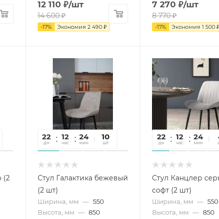
12 110
₽
/шт
7 270
₽
/шт
14 600
₽
8 770
₽
-
17
%
Экономия
2 490
₽
-
17
%
Экономия
1 500
22
12
24
22
10
22
12
24
2
дн
час
мин
сек
шт
дн
час
мин
се
 (2
Стул Галактика бежевый
Стул Канцлер се
(2 шт)
софт (2 шт)
Ширина, мм
—
550
Ширина, мм
—
550
Высота, мм
—
850
Высота, мм
—
850