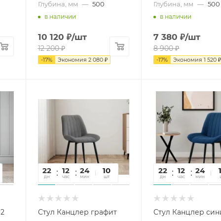
Глубина, мм
—
500
Глубина, мм
—
500
в наличии
в наличии
10 120
₽
/шт
7 380
₽
/шт
12 200
₽
8 900
₽
-
17
%
Экономия
2 080
₽
-
17
%
Экономия
1 520
22
12
24
22
10
22
12
24
2
дн
час
мин
сек
шт
дн
час
мин
се
(2
Стул Канцлер графит
Стул Канцлер син