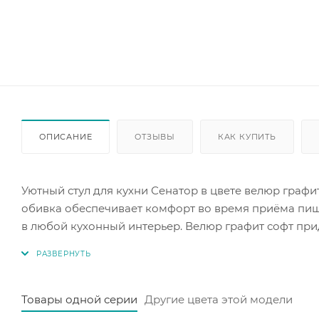
ОПИСАНИЕ
ОТЗЫВЫ
КАК КУПИТЬ
Уютный стул для кухни Сенатор в цвете велюр граф
обивка обеспечивает комфорт во время приёма пищи
в любой кухонный интерьер. Велюр графит софт прид
красив, но и практичен в использовании.
Продается только комплектом 2 шт, цена за комплект
Товары одной серии
Другие цвета этой модели