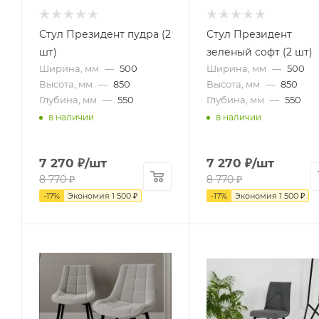
Стул Президент пудра (2
Стул Президент
шт)
зеленый софт (2 шт)
Ширина, мм
—
500
Ширина, мм
—
500
Высота, мм
—
850
Высота, мм
—
850
Глубина, мм
—
550
Глубина, мм
—
550
в наличии
в наличии
7 270
₽
/шт
7 270
₽
/шт
8 770
₽
8 770
₽
-
17
%
Экономия
1 500
₽
-
17
%
Экономия
1 500
₽