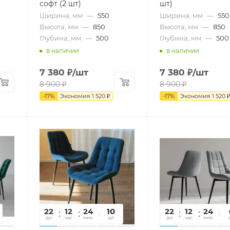
софт (2 шт)
шт)
Ширина, мм
—
550
Ширина, мм
—
550
Высота, мм
—
850
Высота, мм
—
850
Глубина, мм
—
500
Глубина, мм
—
500
в наличии
в наличии
7 380
₽
/шт
7 380
₽
/шт
8 900
₽
8 900
₽
-
17
%
Экономия
1 520
₽
-
17
%
Экономия
1 520
22
12
24
22
10
22
12
24
2
дн
час
мин
сек
шт
дн
час
мин
се