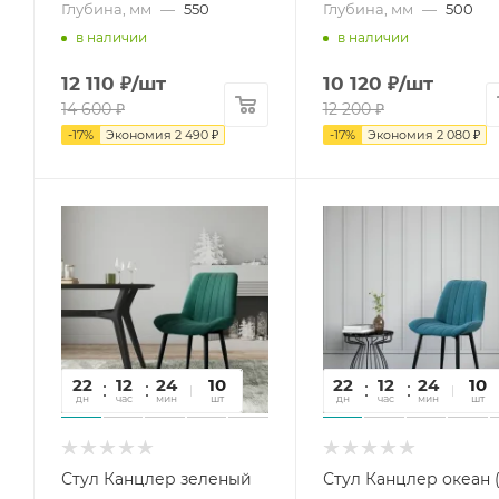
Глубина, мм
—
550
Глубина, мм
—
500
в наличии
в наличии
12 110
₽
/шт
10 120
₽
/шт
14 600
₽
12 200
₽
-
17
%
Экономия
2 490
₽
-
17
%
Экономия
2 080
₽
22
12
24
22
10
22
12
24
22
10
дн
час
мин
сек
шт
дн
час
мин
сек
шт
Стул Канцлер зеленый
Стул Канцлер океан 