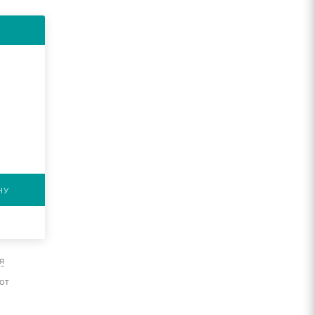
НУ
я
от