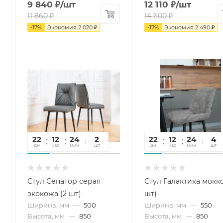
9 840
₽
/шт
12 110
₽
/шт
11 860
₽
14 600
₽
-
17
%
Экономия
2 020
₽
-
17
%
Экономия
2 490
₽
22
12
24
22
2
22
12
24
22
4
дн
час
мин
сек
шт
дн
час
мин
сек
шт
Стул Сенатор серая
Стул Галактика мокко
экокожа (2 шт)
шт)
Ширина, мм
—
500
Ширина, мм
—
550
Высота, мм
—
850
Высота, мм
—
850