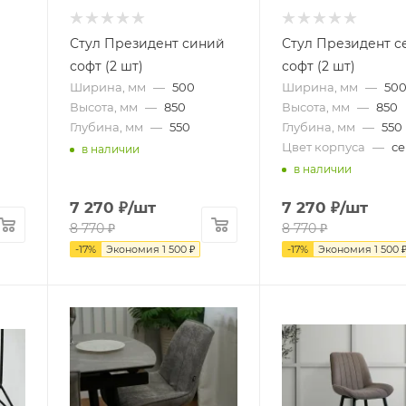
Стул Президент синий
Стул Президент 
софт (2 шт)
софт (2 шт)
Ширина, мм
—
500
Ширина, мм
—
50
Высота, мм
—
850
Высота, мм
—
850
Глубина, мм
—
550
Глубина, мм
—
550
Цвет корпуса
—
с
в наличии
в наличии
7 270
₽
/шт
7 270
₽
/шт
8 770
₽
8 770
₽
-
17
%
Экономия
1 500
₽
-
17
%
Экономия
1 500