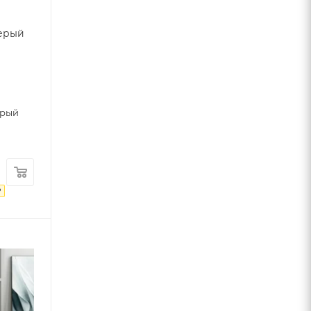
серый
0
ерый
₽