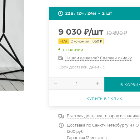
22
12
24
2
д
ч
м
шт
9 030
₽
/шт
10 890
₽
-
17
%
Экономия
1 860
₽
в наличии
Нашли дешевле? Сделаем скидку
Срок доставки, дней -
3
В КОРЗИ
КУПИТЬ В 1 КЛИК
Быстрая доставка товаров из наличи
Доставка по Санкт-Петербургу и ЛО 
1200 руб
Гарантия 12 месяцев.