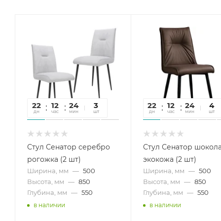
22
12
24
22
3
22
12
24
22
4
дн
час
мин
сек
шт
дн
час
мин
сек
шт
Стул Сенатор серебро
Стул Сенатор шокол
рогожка (2 шт)
экокожа (2 шт)
Ширина, мм
—
500
Ширина, мм
—
500
Высота, мм
—
850
Высота, мм
—
850
Глубина, мм
—
550
Глубина, мм
—
550
в наличии
в наличии