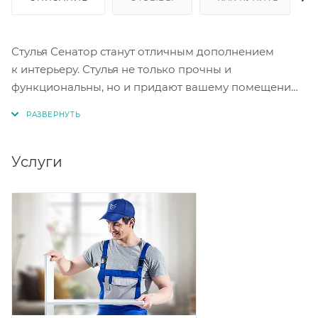
Стулья Сенатор станут отличным дополнением
к интерьеру. Стулья не только прочны и
функциональны, но и придают вашему помещению
уют и стиль. Устойчивая конструкция и удобная
форма сиденья обеспечивают надежность и
комфорт. Материал опоры: металл. Материал
обивки: экокожа серая.
Услуги
Цена за комплект 2 шт.