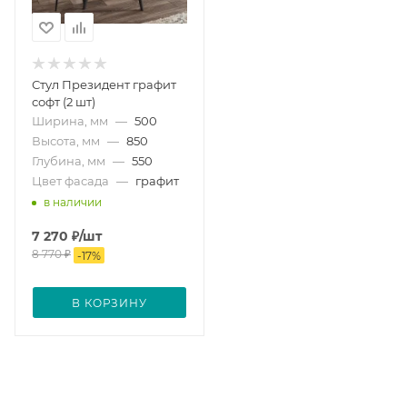
Стул Президент графит
софт (2 шт)
Ширина, мм
—
500
Высота, мм
—
850
Глубина, мм
—
550
Цвет фасада
—
графит
в наличии
7 270
₽
/шт
8 770
₽
-
17
%
В КОРЗИНУ