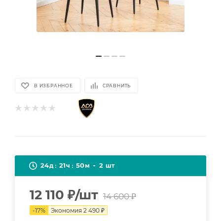
В ИЗБРАННОЕ
СРАВНИТЬ
24
21
50
2
д
ч
м
шт
12 110
₽
/шт
14 600
₽
-
17
%
Экономия
2 490
₽