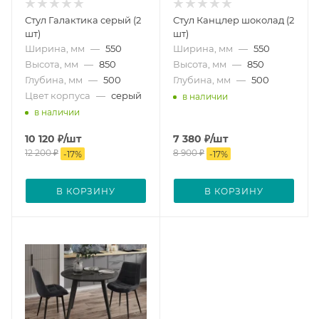
Стул Галактика серый (2
Стул Канцлер шоколад (2
шт)
шт)
Ширина, мм
—
550
Ширина, мм
—
550
Высота, мм
—
850
Высота, мм
—
850
Глубина, мм
—
500
Глубина, мм
—
500
Цвет корпуса
—
серый
в наличии
в наличии
10 120
₽
/шт
7 380
₽
/шт
12 200
₽
8 900
₽
-
17
%
-
17
%
В КОРЗИНУ
В КОРЗИНУ