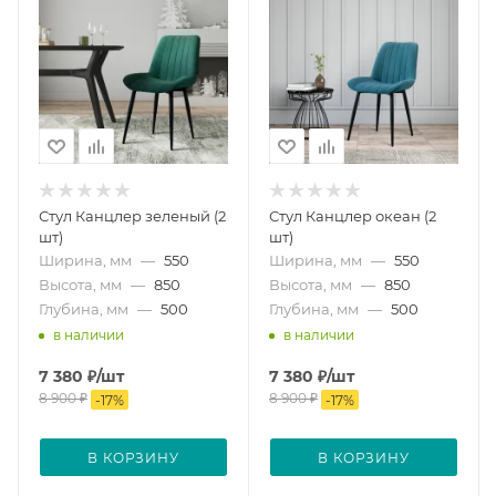
Стул Канцлер зеленый (2
Стул Канцлер океан (2
шт)
шт)
Ширина, мм
—
550
Ширина, мм
—
550
Высота, мм
—
850
Высота, мм
—
850
Глубина, мм
—
500
Глубина, мм
—
500
в наличии
в наличии
7 380
₽
/шт
7 380
₽
/шт
8 900
₽
8 900
₽
-
17
%
-
17
%
В КОРЗИНУ
В КОРЗИНУ