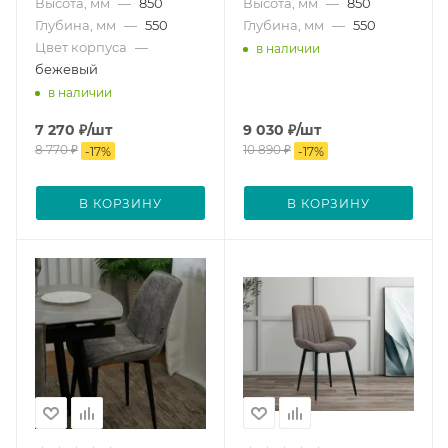
Высота, мм
—
850
Высота, мм
—
850
Глубина, мм
—
550
Глубина, мм
—
550
Цвет корпуса
—
в наличии
бежевый
в наличии
7 270
₽
/шт
9 030
₽
/шт
8 770
₽
10 890
₽
-
17
%
-
17
%
В КОРЗИНУ
В КОРЗИНУ