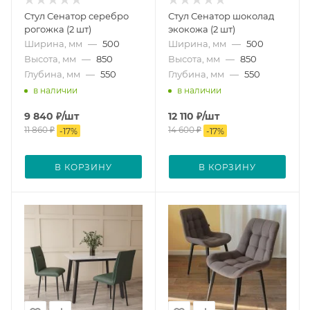
Стул Сенатор серебро
Стул Сенатор шоколад
рогожка (2 шт)
экокожа (2 шт)
Ширина, мм
—
500
Ширина, мм
—
500
Высота, мм
—
850
Высота, мм
—
850
Глубина, мм
—
550
Глубина, мм
—
550
в наличии
в наличии
9 840
₽
/шт
12 110
₽
/шт
11 860
₽
14 600
₽
-
17
%
-
17
%
В КОРЗИНУ
В КОРЗИНУ