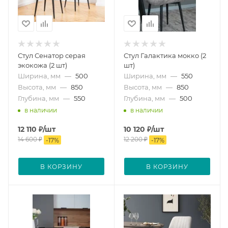
Стул Сенатор серая
Стул Галактика мокко (2
экокожа (2 шт)
шт)
Ширина, мм
—
500
Ширина, мм
—
550
Высота, мм
—
850
Высота, мм
—
850
Глубина, мм
—
550
Глубина, мм
—
500
в наличии
в наличии
12 110
₽
/шт
10 120
₽
/шт
14 600
₽
12 200
₽
-
17
%
-
17
%
В КОРЗИНУ
В КОРЗИНУ