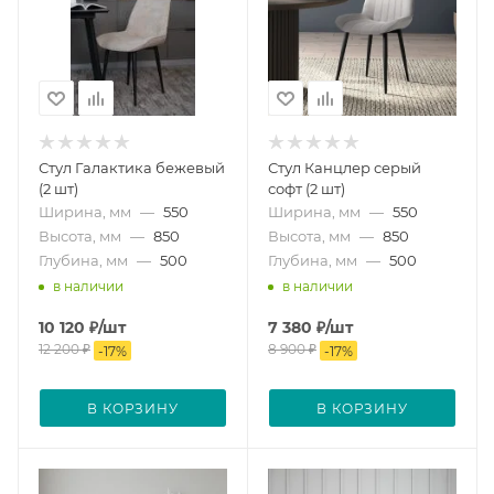
Стул Галактика бежевый
Стул Канцлер серый
(2 шт)
софт (2 шт)
Ширина, мм
—
550
Ширина, мм
—
550
Высота, мм
—
850
Высота, мм
—
850
Глубина, мм
—
500
Глубина, мм
—
500
в наличии
в наличии
10 120
₽
/шт
7 380
₽
/шт
12 200
₽
8 900
₽
-
17
%
-
17
%
В КОРЗИНУ
В КОРЗИНУ