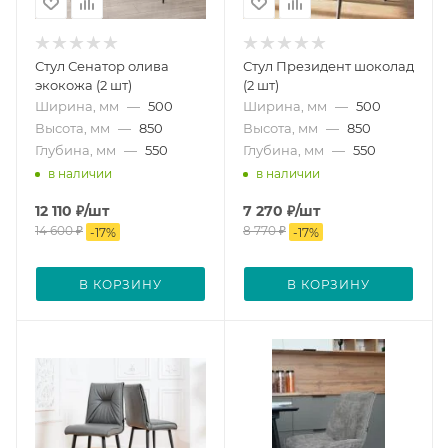
Стул Сенатор олива
Стул Президент шоколад
экокожа (2 шт)
(2 шт)
Ширина, мм
—
500
Ширина, мм
—
500
Высота, мм
—
850
Высота, мм
—
850
Глубина, мм
—
550
Глубина, мм
—
550
в наличии
в наличии
12 110
₽
/шт
7 270
₽
/шт
14 600
₽
8 770
₽
-
17
%
-
17
%
В КОРЗИНУ
В КОРЗИНУ