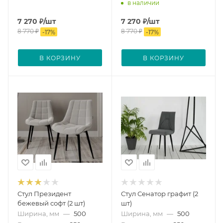
в наличии
7 270
₽
/шт
7 270
₽
/шт
8 770
₽
8 770
₽
-
17
%
-
17
%
В КОРЗИНУ
В КОРЗИНУ
Стул Президент
Стул Сенатор графит (2
бежевый софт (2 шт)
шт)
Ширина, мм
—
500
Ширина, мм
—
500