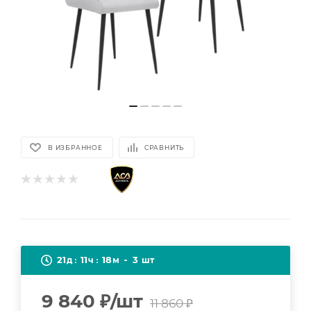
В ИЗБРАННОЕ
СРАВНИТЬ
21
11
18
3
д
ч
м
шт
9 840
₽
/шт
11 860
₽