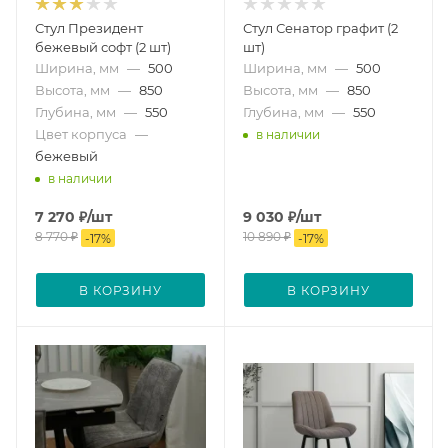
Стул Президент
Стул Сенатор графит (2
бежевый софт (2 шт)
шт)
Ширина, мм
—
500
Ширина, мм
—
500
Высота, мм
—
850
Высота, мм
—
850
Глубина, мм
—
550
Глубина, мм
—
550
Цвет корпуса
—
в наличии
бежевый
в наличии
7 270
₽
/шт
9 030
₽
/шт
8 770
₽
10 890
₽
-
17
%
-
17
%
В КОРЗИНУ
В КОРЗИНУ