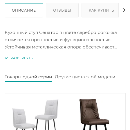
ОПИСАНИЕ
ОТЗЫВЫ
КАК КУПИТЬ
Кухонный стул Сенатор в цвете серебро рогожка
отличается прочностью и функциональностью.
Устойчивая металлическая опора обеспечивает
надёжность конструкции, а удобная форма сиденья
дарит комфорт. Стильная обивка из рогожки
придаёт стулу изысканный вид. Этот стул станет
отличным дополнением к кухонному интерьеру и
Товары одной серии
Другие цвета этой модели
добавит в него уют. Стулья продаются комплектом
из двух штук.
Продается только комплектом 2 шт, цена за
комплект.