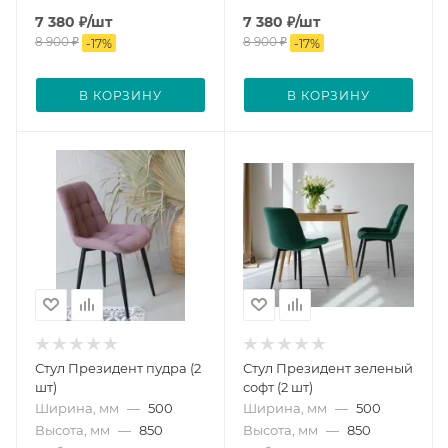
7 380
₽
/шт
7 380
₽
/шт
8 900
₽
8 900
₽
-
17
%
-
17
%
В КОРЗИНУ
В КОРЗИНУ
Стул Президент пудра (2
Стул Президент зеленый
шт)
софт (2 шт)
Ширина, мм
—
500
Ширина, мм
—
500
Высота, мм
—
850
Высота, мм
—
850