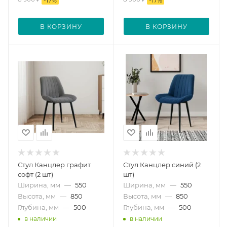
-
17
%
-
17
%
В КОРЗИНУ
В КОРЗИНУ
Стул Канцлер графит
Стул Канцлер синий (2
софт (2 шт)
шт)
Ширина, мм
—
550
Ширина, мм
—
550
Высота, мм
—
850
Высота, мм
—
850
Глубина, мм
—
500
Глубина, мм
—
500
в наличии
в наличии