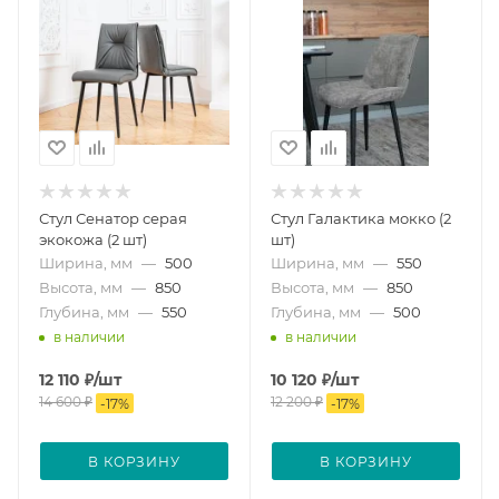
Стул Сенатор серая
Стул Галактика мокко (2
экокожа (2 шт)
шт)
Ширина, мм
—
500
Ширина, мм
—
550
Высота, мм
—
850
Высота, мм
—
850
Глубина, мм
—
550
Глубина, мм
—
500
в наличии
в наличии
12 110
₽
/шт
10 120
₽
/шт
14 600
₽
12 200
₽
-
17
%
-
17
%
В КОРЗИНУ
В КОРЗИНУ