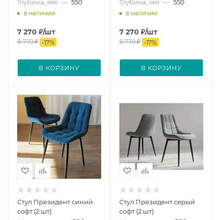
Глубина, мм
—
550
Глубина, мм
—
550
в наличии
в наличии
7 270
₽
/шт
7 270
₽
/шт
8 770
₽
8 770
₽
-
17
%
-
17
%
В КОРЗИНУ
В КОРЗИНУ
Стул Президент синий
Стул Президент серый
софт (2 шт)
софт (2 шт)