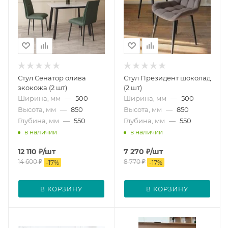
Стул Сенатор олива
Стул Президент шоколад
экокожа (2 шт)
(2 шт)
Ширина, мм
—
500
Ширина, мм
—
500
Высота, мм
—
850
Высота, мм
—
850
Глубина, мм
—
550
Глубина, мм
—
550
в наличии
в наличии
12 110
₽
/шт
7 270
₽
/шт
14 600
₽
8 770
₽
-
17
%
-
17
%
В КОРЗИНУ
В КОРЗИНУ