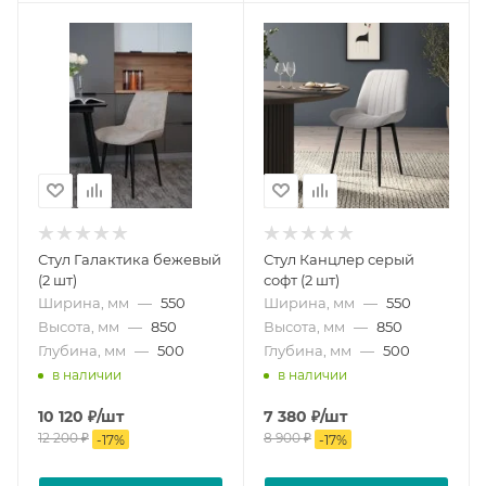
Стул Галактика бежевый
Стул Канцлер серый
(2 шт)
софт (2 шт)
Ширина, мм
—
550
Ширина, мм
—
550
Высота, мм
—
850
Высота, мм
—
850
Глубина, мм
—
500
Глубина, мм
—
500
в наличии
в наличии
10 120
₽
/шт
7 380
₽
/шт
12 200
₽
8 900
₽
-
17
%
-
17
%