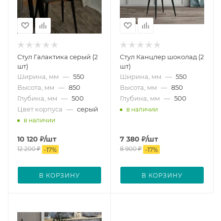
Стул Галактика серый (2
Стул Канцлер шоколад (2
шт)
шт)
Ширина, мм
—
550
Ширина, мм
—
550
Высота, мм
—
850
Высота, мм
—
850
Глубина, мм
—
500
Глубина, мм
—
500
Цвет корпуса
—
серый
в наличии
в наличии
10 120
₽
/шт
7 380
₽
/шт
12 200
₽
8 900
₽
-
17
%
-
17
%
В КОРЗИНУ
В КОРЗИНУ