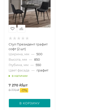
Стул Президент графит
софт (2 шт)
Ширина, мм
—
500
Высота, мм
—
850
Глубина, мм
—
550
Цвет фасада
—
графит
в наличии
7 270
₽
/шт
8 770
₽
-
17
%
В КОРЗИНУ