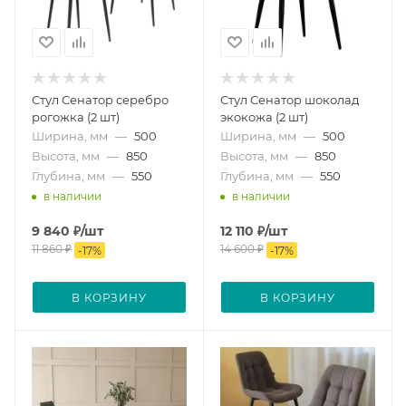
Стул Сенатор серебро
Стул Сенатор шоколад
рогожка (2 шт)
экокожа (2 шт)
Ширина, мм
—
500
Ширина, мм
—
500
Высота, мм
—
850
Высота, мм
—
850
Глубина, мм
—
550
Глубина, мм
—
550
в наличии
в наличии
9 840
₽
/шт
12 110
₽
/шт
11 860
₽
14 600
₽
-
17
%
-
17
%
В КОРЗИНУ
В КОРЗИНУ