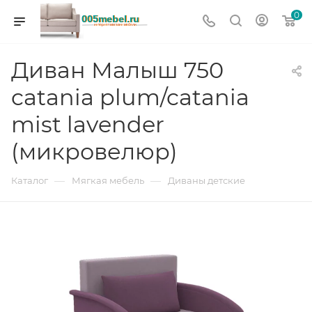
0
Диван Малыш 750
catania plum/catania
mist lavender
(микровелюр)
—
—
Каталог
Мягкая мебель
Диваны детские