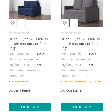
Диван Куба 1200 темно-
Диван Куба 1200 темно-
синий (велюр Confetti
серый (велюр Confetti
№13)
№21)
Ширина, мм
—
1350
Ширина, мм
—
1350
Высота, мм
—
920
Высота, мм
—
920
Глубина, мм
—
770
Глубина, мм
—
770
Ширина спального
Ширина спального
места, см
—
120
места, см
—
120
в наличии
изготовление под заказ
23 700
₽
/шт
23 550
₽
/шт
В КОРЗИНУ
В КОРЗИНУ