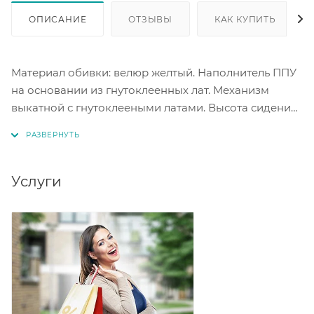
ОПИСАНИЕ
ОТЗЫВЫ
КАК КУПИТЬ
Материал обивки: велюр желтый. Наполнитель ППУ
на основании из гнутоклеенных лат. Механизм
выкатной с гнутоклееными латами. Высота сидения
44 см. Размер спального места 1200*1970 мм. Ящик
для белья.
Поставляется в собранном виде.
Услуги