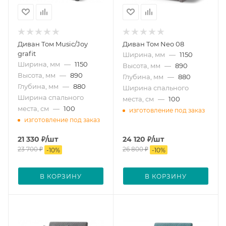
Диван Том Music/Joy
Диван Том Neo 08
grafit
Ширина, мм
—
1150
Ширина, мм
—
1150
Высота, мм
—
890
Высота, мм
—
890
Глубина, мм
—
880
Глубина, мм
—
880
Ширина спального
Ширина спального
места, см
—
100
места, см
—
100
изготовление под заказ
изготовление под заказ
21 330
₽
/шт
24 120
₽
/шт
23 700
₽
26 800
₽
-
10
%
-
10
%
В КОРЗИНУ
В КОРЗИНУ