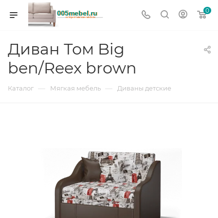
0
Диван Том Big
ben/Reex brown
—
—
Каталог
Мягкая мебель
Диваны детские