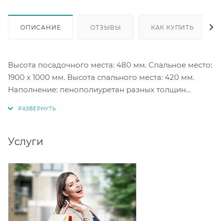
ОПИСАНИЕ
ОТЗЫВЫ
КАК КУПИТЬ
Высота посадочного места: 480 мм. Спальное место:
1900 x 1000 мм. Высота спального места: 420 мм.
Наполнение: пенополиуретан разных толщин
средней жесткости, наполнение подушек -
поролоновая крошка. Комплектуется двумя
подушками (при упаковке укладываются в ящик
дивана). Ткань dелюр: Big ben, экокожа: Reex brown.
Услуги