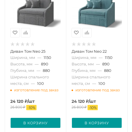
Диван Том Neo 25
Диван Том Neo 22
Ширина, мм
—
1150
Ширина, мм
—
1150
Высота, мм
—
890
Высота, мм
—
890
Глубина, мм
—
880
Глубина, мм
—
880
Ширина спального
Ширина спального
места, см
—
100
места, см
—
100
изготовление под заказ
изготовление под заказ
24 120
₽
/шт
24 120
₽
/шт
26 800
₽
26 800
₽
-
10
%
-
10
%
В КОРЗИНУ
В КОРЗИНУ