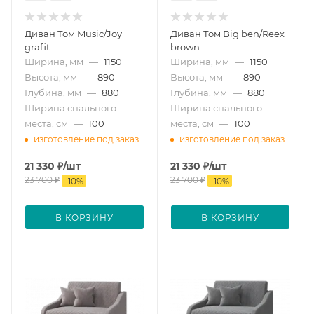
Диван Том Music/Joy
Диван Том Big ben/Reex
grafit
brown
Ширина, мм
—
1150
Ширина, мм
—
1150
Высота, мм
—
890
Высота, мм
—
890
Глубина, мм
—
880
Глубина, мм
—
880
Ширина спального
Ширина спального
места, см
—
100
места, см
—
100
изготовление под заказ
изготовление под заказ
21 330
₽
/шт
21 330
₽
/шт
23 700
₽
23 700
₽
-
10
%
-
10
%
В КОРЗИНУ
В КОРЗИНУ