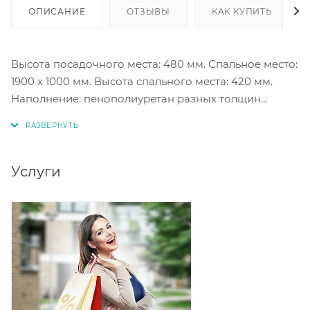
ОПИСАНИЕ
ОТЗЫВЫ
КАК КУПИТЬ
Высота посадочного места: 480 мм. Спальное место:
1900 x 1000 мм. Высота спального места: 420 мм.
Наполнение: пенополиуретан разных толщин
средней жесткости, наполнение подушек -
поролоновая крошка. Комплектуется двумя
подушками (при упаковке укладываются в ящик
дивана). Ткань велюр, NEO 22.
Услуги