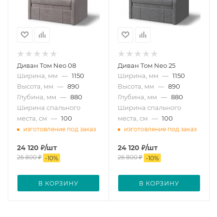
Диван Том Neo 08
Диван Том Neo 25
Ширина, мм
—
1150
Ширина, мм
—
1150
Высота, мм
—
890
Высота, мм
—
890
Глубина, мм
—
880
Глубина, мм
—
880
Ширина спального
Ширина спального
места, см
—
100
места, см
—
100
изготовление под заказ
изготовление под заказ
24 120
₽
/шт
24 120
₽
/шт
26 800
₽
26 800
₽
-
10
%
-
10
%
В КОРЗИНУ
В КОРЗИНУ