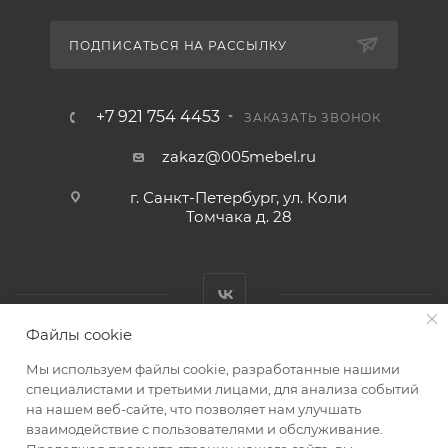
ПОДПИСАТЬСЯ НА РАССЫЛКУ
+7 921 754 4453
ЗАКАЗАТЬ ЗВОНОК
zakaz@005mebel.ru
г. Санкт-Петербург, ул. Коли
Томчака д. 28
Файлы cookie
Мы используем файлы cookie, разработанные нашими
специалистами и третьими лицами, для анализа событий
на нашем веб-сайте, что позволяет нам улучшать
Интернет магазин мебели в Санкт-Петербурге © 2000-2026
взаимодействие с пользователями и обслуживание.