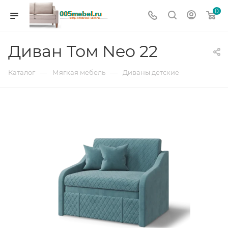
0
Диван Том Neo 22
—
—
Каталог
Мягкая мебель
Диваны детские