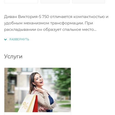
Диван Виктория-5 750 отличается компактностью и
удобным механизмом трансформации. При
раскладывании он образует спальное место
размером 750 х 1950 мм. Высота посадочного места
составляет 480 мм, а глубина — 580 мм. Наполнение
дивана — ППУ. Для хранения белья предусмотрен
ящик размером 570 х 630 х 160 мм с выдвижными
Услуги
роликами.