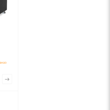
0
аказ