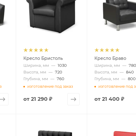
Кресло Бристоль
Кресло Браво
Ширина, мм
—
1030
Ширина, мм
—
78
Высота, мм
—
720
Высота, мм
—
840
Глубина, мм
—
760
Глубина, мм
—
800
з
изготовление под заказ
изготовление под з
от
21 290 ₽
от
21 400 ₽