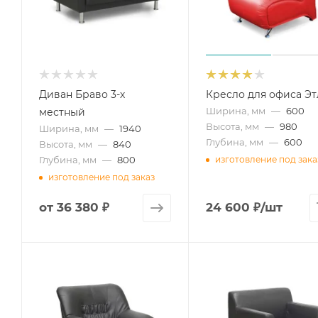
Диван Браво 3-х
Кресло для офиса Э
Ширина, мм
—
600
местный
Высота, мм
—
980
Ширина, мм
—
1940
Глубина, мм
—
600
Высота, мм
—
840
Глубина, мм
—
800
изготовление под зака
изготовление под заказ
от
36 380 ₽
24 600
₽
/шт