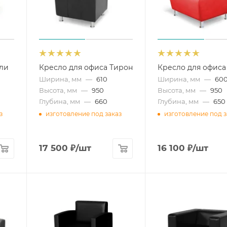
тли
Кресло для офиса Тирон
Кресло для офиса
Ширина, мм
—
610
Ширина, мм
—
60
Высота, мм
—
950
Высота, мм
—
950
Глубина, мм
—
660
Глубина, мм
—
650
з
изготовление под заказ
изготовление под з
17 500
₽
/шт
16 100
₽
/шт