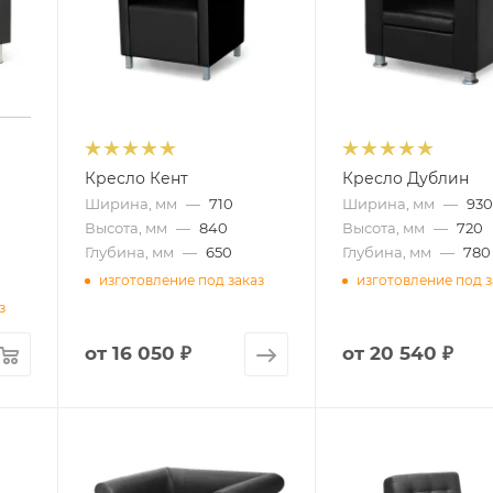
Кресло Кент
Кресло Дублин
Ширина, мм
—
710
Ширина, мм
—
93
Высота, мм
—
840
Высота, мм
—
720
Глубина, мм
—
650
Глубина, мм
—
780
изготовление под заказ
изготовление под з
з
от
16 050 ₽
от
20 540 ₽