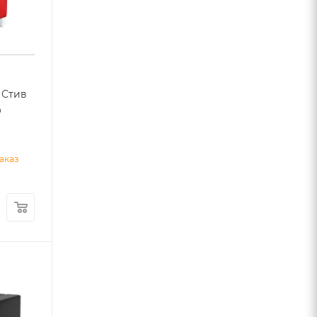
 Стив
0
аказ