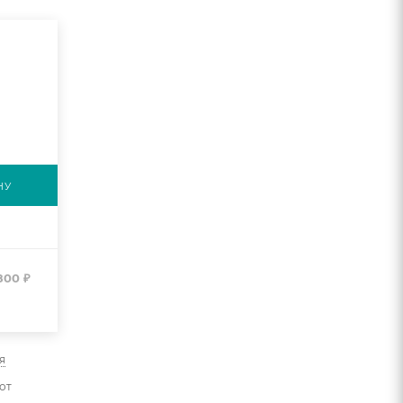
НУ
800
₽
я
от