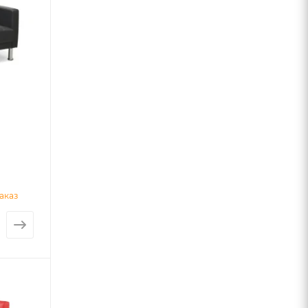
0
аказ