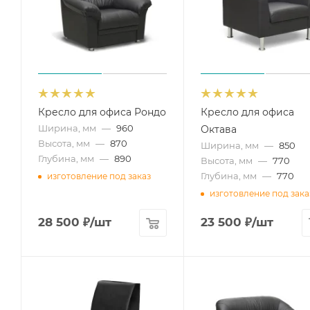
Кресло для офиса Рондо
Кресло для офиса
Ширина, мм
—
960
Октава
Высота, мм
—
870
Ширина, мм
—
850
Глубина, мм
—
890
Высота, мм
—
770
Глубина, мм
—
770
изготовление под заказ
изготовление под зака
28 500
₽
/шт
23 500
₽
/шт