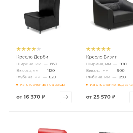
Кресло Дерби
Кресло Визит
Ширина, мм
—
660
Ширина, мм
—
930
Высота, мм
—
1120
Высота, мм
—
900
Глубина, мм
—
820
Глубина, мм
—
850
изготовление под заказ
изготовление под зака
от
16 370 ₽
от
25 570 ₽