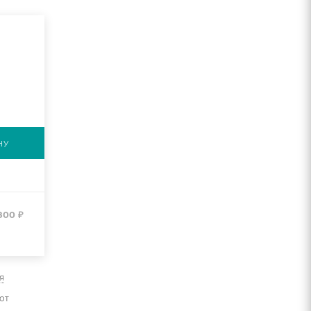
НУ
800
₽
я
от