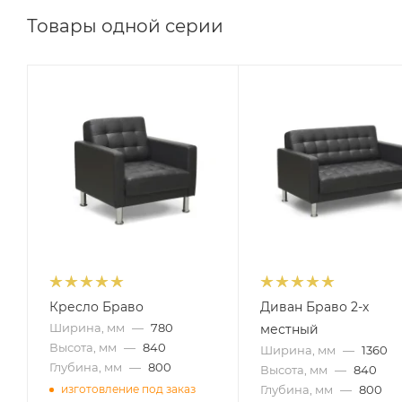
Товары одной серии
Кресло Браво
Диван Браво 2-х
Ширина, мм
—
780
местный
Высота, мм
—
840
Ширина, мм
—
1360
Глубина, мм
—
800
Высота, мм
—
840
Глубина, мм
—
800
изготовление под заказ