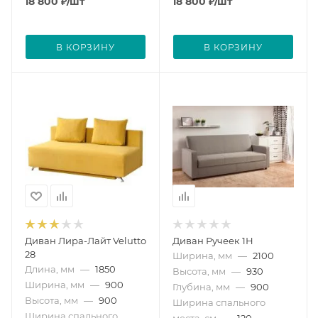
18 800
₽
/шт
18 800
₽
/шт
В КОРЗИНУ
В КОРЗИНУ
Диван Лира-Лайт Velutto
Диван Ручеек 1Н
28
Ширина, мм
—
2100
Длина, мм
—
1850
Высота, мм
—
930
Ширина, мм
—
900
Глубина, мм
—
900
Высота, мм
—
900
Ширина спального
Ширина спального