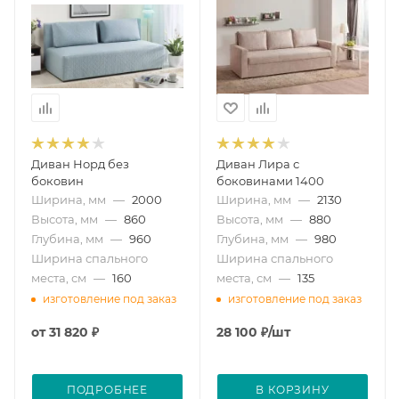
Диван Норд без
Диван Лира с
боковин
боковинами 1400
Ширина, мм
—
2000
Ширина, мм
—
2130
Высота, мм
—
860
Высота, мм
—
880
Глубина, мм
—
960
Глубина, мм
—
980
Ширина спального
Ширина спального
места, см
—
160
места, см
—
135
изготовление под заказ
изготовление под заказ
от
31 820 ₽
28 100
₽
/шт
ПОДРОБНЕЕ
В КОРЗИНУ