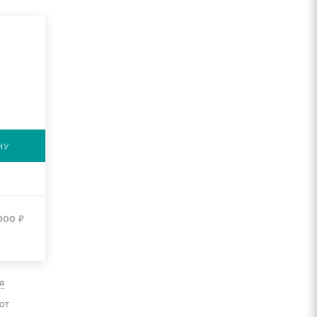
НУ
 000
₽
я
от