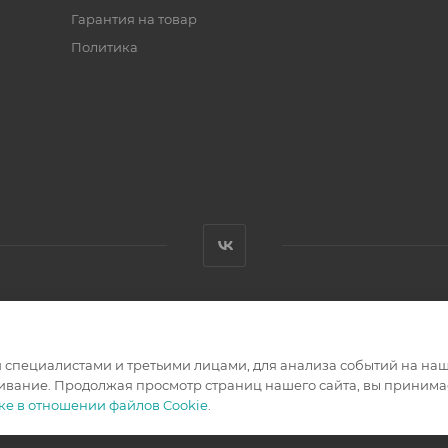
Гарантия на товар
Политика
специалистами и третьими лицами, для анализа событий на наше
.
ивание. Продолжая просмотр страниц нашего сайта, вы принимае
ке в отношении файлов Cookie
.