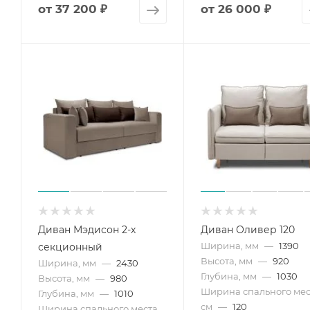
от
37 200 ₽
от
26 000 ₽
Диван Мэдисон 2-х
Диван Оливер 120
Ширина, мм
—
1390
секционный
Высота, мм
—
920
Ширина, мм
—
2430
Глубина, мм
—
1030
Высота, мм
—
980
Ширина спального мес
Глубина, мм
—
1010
см
—
120
Ширина спального места,