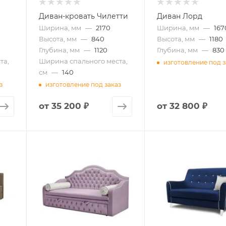
Диван-кровать Чилетти
Диван Лорд
Ширина, мм
—
2170
Ширина, мм
—
167
Высота, мм
—
840
Высота, мм
—
1180
Глубина, мм
—
1120
Глубина, мм
—
830
та,
Ширина спального места,
изготовление под з
см
—
140
з
изготовление под заказ
от
35 200 ₽
от
32 800 ₽