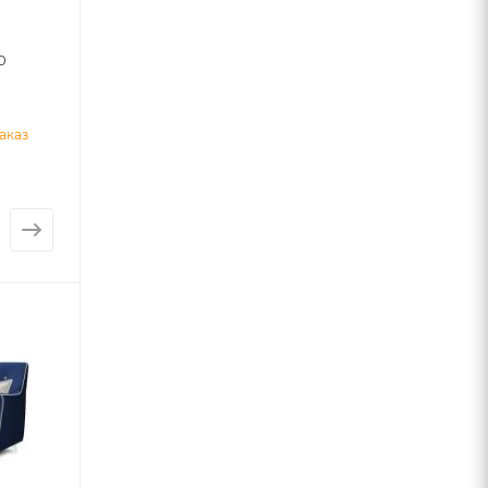
0
аказ