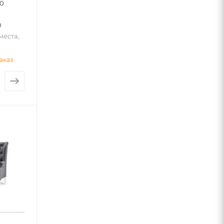
40
0
места,
аказ