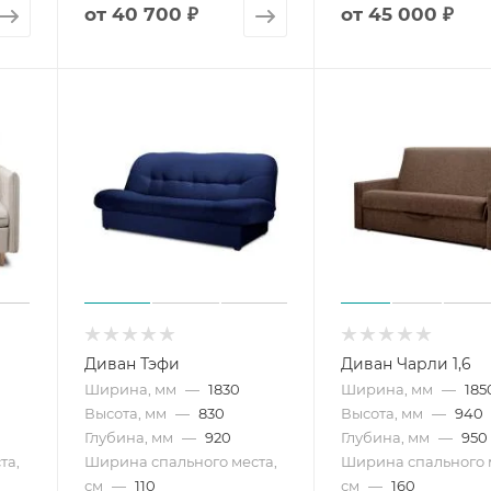
от
40 700 ₽
от
45 000 ₽
Диван Тэфи
Диван Чарли 1,6
Ширина, мм
—
1830
Ширина, мм
—
185
Высота, мм
—
830
Высота, мм
—
940
Глубина, мм
—
920
Глубина, мм
—
950
та,
Ширина спального места,
Ширина спального 
см
—
110
см
—
160