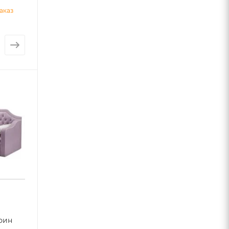
аказ
фин