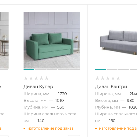
р
Диван Купер
Диван Кантри
Ширина, мм
—
1730
Ширина, мм
—
214
Высота, мм
—
1010
Высота, мм
—
980
Глубина, мм
—
930
Глубина, мм
—
102
та,
Ширина спального места,
Ширина спального 
см
—
140
см
—
150
з
изготовление под заказ
изготовление под з