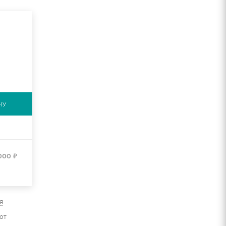
НУ
 000
₽
я
от