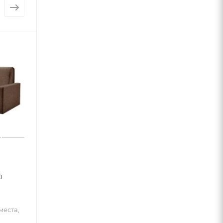
0
места,