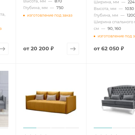
Высота, мм
—
870
Ширина, мм
—
22
Глубина, мм
—
750
Высота, мм
—
1030
та,
Глубина, мм
—
120
изготовление под заказ
Ширина спального 
см
—
90, 160
з
изготовление под з
от
20 200 ₽
от
62 050 ₽