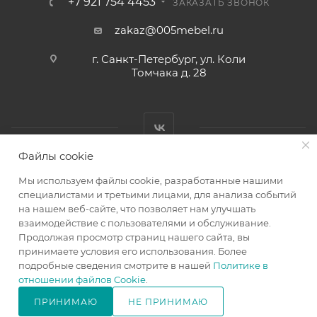
+7 921 754 4453
ЗАКАЗАТЬ ЗВОНОК
zakaz@005mebel.ru
г. Санкт-Петербург, ул. Коли
Томчака д. 28
Файлы cookie
Мы используем файлы cookie, разработанные нашими
специалистами и третьими лицами, для анализа событий
на нашем веб-сайте, что позволяет нам улучшать
Интернет магазин мебели в Санкт-Петербурге © 2000-2026
взаимодействие с пользователями и обслуживание.
г.
Продолжая просмотр страниц нашего сайта, вы
принимаете условия его использования. Более
подробные сведения смотрите в нашей
Политике в
отношении файлов Cookie
.
ПРИНИМАЮ
НЕ ПРИНИМАЮ
В КОРЗИНУ