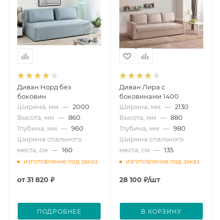
Диван Норд без
Диван Лира с
боковин
боковинами 1400
Ширина, мм
—
2000
Ширина, мм
—
2130
Высота, мм
—
860
Высота, мм
—
880
Глубина, мм
—
960
Глубина, мм
—
980
Ширина спального
Ширина спального
места, см
—
160
места, см
—
135
изготовление под заказ
изготовление под заказ
от
31 820 ₽
28 100
₽
/шт
ПОДРОБНЕЕ
В КОРЗИНУ