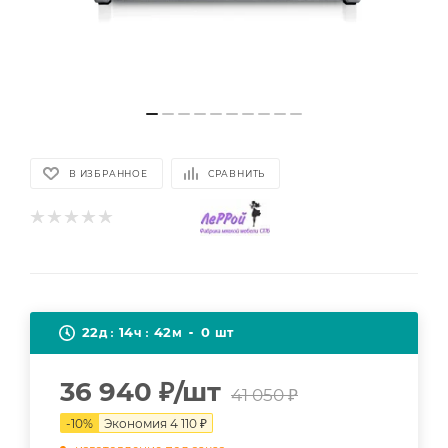
В ИЗБРАННОЕ
СРАВНИТЬ
22
14
42
0
д
ч
м
шт
36 940
₽
/шт
41 050
₽
-
10
%
Экономия
4 110
₽