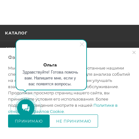
КАТАЛОГ
АКЦИИ
Файлы cookie
Ольга
УСЛУГИ
Мы используем файлы cookie, разработанные нашими
Здравствуйте! Готова помочь
специалистами и третьими лицами, для анализа событий
вам. Напишите мне, если у
БРЕНДЫ
на нашем веб-сайте, что позволяет нам улучшать
вас появятся вопросы.
взаимодействие с пользователями и обслуживание.
Продолжая просмотр страниц нашего сайта, вы
КОМПАНИЯ
принимаете условия его использования. Более
подробные сведения смотрите в нашей
Политике в
отношении файлов Cookie
.
ИНФОРМАЦИЯ
ПРИНИМАЮ
НЕ ПРИНИМАЮ
В КОРЗИНУ
ПОМОЩЬ