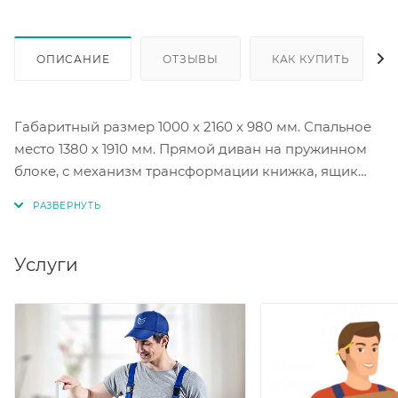
ОПИСАНИЕ
ОТЗЫВЫ
КАК КУПИТЬ
Габаритный размер 1000 х 2160 х 980 мм. Спальное
место 1380 х 1910 мм. Прямой диван на пружинном
блоке, с механизм трансформации книжка, ящик
для хранения.
В стандартной комплектации локти мягкие.
Шпонированные декоративные накладки на
Услуги
подлокотники: орех, венге, молочный дуб + 2800
руб.
Цветовые исполнения тканей на выбор.