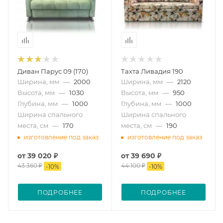
Диван Парус 09 (170)
Тахта Ливадия 190
Ширина, мм
—
2000
Ширина, мм
—
2120
Высота, мм
—
1030
Высота, мм
—
950
Глубина, мм
—
1000
Глубина, мм
—
1000
Ширина спального
Ширина спального
места, см
—
170
места, см
—
190
изготовление под заказ
изготовление под заказ
от
39 020 ₽
от
39 690 ₽
43 360 ₽
44 100 ₽
-
10
%
-
10
%
ПОДРОБНЕЕ
ПОДРОБНЕЕ