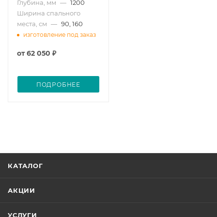
Глубина, мм
—
1200
Ширина спального
места, см
—
90, 160
изготовление под заказ
от
62 050 ₽
ПОДРОБНЕЕ
КАТАЛОГ
АКЦИИ
УСЛУГИ