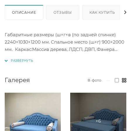
ОПИСАНИЕ
ОТЗЫВЫ
КАК КУПИТЬ
Габаритные размеры (ш×г×в (по задней спинке)
2240×1030×1200 мм. Спальное место (ш×г) 900×2000
мм. Каркас:Массив дерева, ЛДСП, ДВП, Фанера
Ящик для белья.
Высота посадки (высота спального места) 480 мм
Галерея
8
фото
—
Глубина сиденья (до спинки) 900 мм.
В наполнении матраса независимый пружинный
блок, латекс. Каретная стяжка на царге и спинки
софы.
Подушки-валики (2 шт) в комплект не входят.